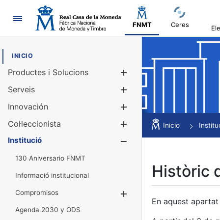
Navegació
FNMT
Ceres
El
INICIO
Productes i Solucions
Mostra/Amag
Serveis
Mostra/Amag
Innovación
Mostra/Amag
Col·leccionista
Mostra/Amag
Inicio
Institu
Institució
Mostra/Amag
130 Aniversario FNMT
Històric 
Informació institucional
Compromisos
Mostra/Amaga
En aquest apartat 
Agenda 2030 y ODS