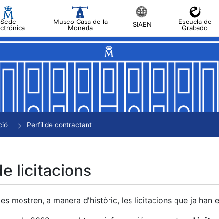
Sede
Museo Casa de la
Escuela de
SIAEN
ectrónica
Moneda
Grabado
a
a
a
a
ció
Perfil de contractant
a
de licitacions
es mostren, a manera d'històric, les licitacions que ja han 