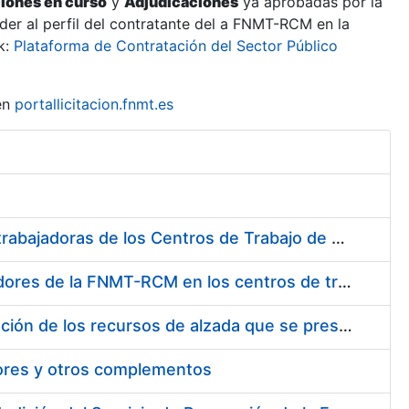
ciones en curso
y
Adjudicaciones
ya aprobadas por la
er al perfil del contratante del a FNMT-RCM en la
k:
Plataforma de Contratación del Sector Público
en
portallicitacion.fnmt.es
Suministro de Protectores Auditivos a medida para las personas trabajadoras de los Centros de Trabajo de Madrid y Burgos
Suministro de gafas graduadas antiproyecciones para los trabajadores de la FNMT-RCM en los centros de trabajo de Madrid y Burgos
Servicios de una empresa externa para el asesoramiento y resolución de los recursos de alzada que se presentan relacionados con procesos de selección para la FNMT-RCM
tores y otros complementos