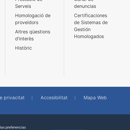
Serveis
denuncias
Homologació de
Certificaciones
proveïdors
de Sistemas de
Gestión
Altres qüestions
Homologados
d'interès
Històric
e privacitat
Accesibilitat
Mapa Web
las preferencias