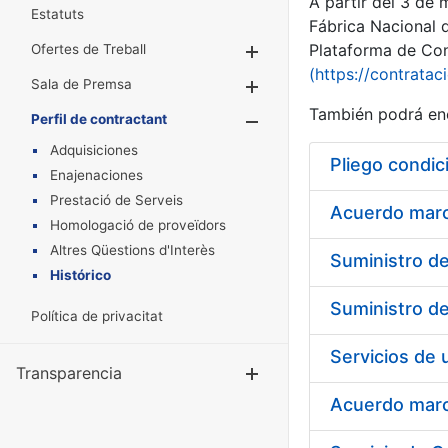
A partir del 3 de
Estatuts
Fábrica Nacional 
Plataforma de Cont
Ofertes de Treball
Mostra/Amaga
(https://contratac
Sala de Premsa
Mostra/Amaga
También podrá enc
Perfil de contractant
Mostra/Amaga
Adquisiciones
Pliego condic
Enajenaciones
Prestació de Serveis
Acuerdo marco
Homologació de proveïdors
Altres Qüestions d'Interès
Histórico
Política de privacitat
Transparencia
Mostra/Amag
Acuerdo marco