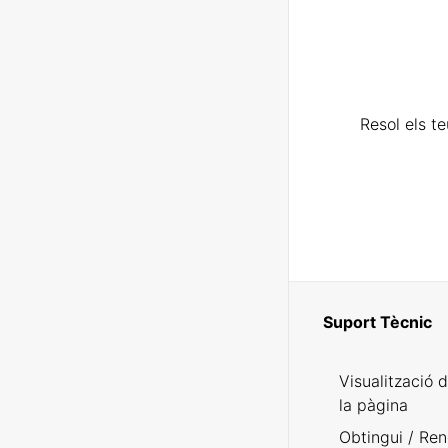
Resol els t
Suport Tècnic
Visualització 
la pàgina
Obtingui / Ren