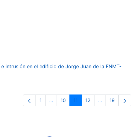
e intrusión en el edificio de Jorge Juan de la FNMT-
1
...
10
11
12
...
19
Pàgina
Pàgines intermèdies Utilitzeu TAB pe
Pàgina
Pàgina
Pàgina
Pàgines intermè
Pàgina