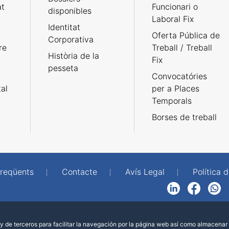
at
Funcionari o
disponibles
Laboral Fix
Identitat
Oferta Pública de
Corporativa
re
Treball / Treball
Història de la
Fix
pesseta
Convocatóries
tal
per a Places
Temporals
Borses de treball
freqüents
Contacte
Avís Legal
Política d
LinkedIn
Facebook
WhatsApp
 de terceros para facilitar la navegación por la página web así como almacenar 