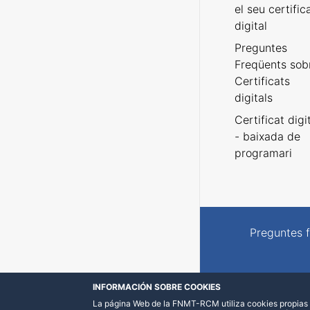
el seu certific
digital
Preguntes
Freqüents sob
Certificats
digitals
Certificat digi
- baixada de
programari
Preguntes 
INFORMACIÓN SOBRE COOKIES
La página Web de la FNMT-RCM utiliza cookies propias y