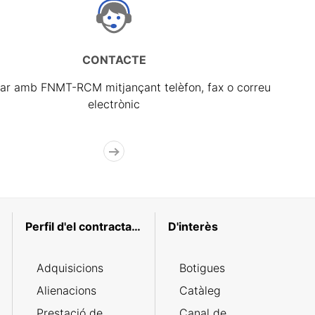
CONTACTE
ar amb FNMT-RCM mitjançant telèfon, fax o correu
electrònic
Perfil d'el contractant
D'interès
Adquisicions
Botigues
Alienacions
Catàleg
Prestació de
Canal de