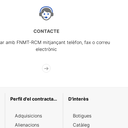
CONTACTE
ar amb FNMT-RCM mitjançant telèfon, fax o correu
electrònic
Perfil d'el contractant
D'interès
Adquisicions
Botigues
Alienacions
Catàleg