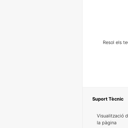
Resol els t
Suport Tècnic
Visualització 
la pàgina