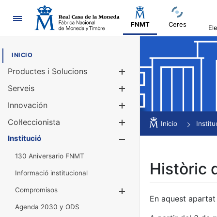
Navegació
FNMT
Ceres
El
INICIO
Productes i Solucions
Mostra/Amag
Serveis
Mostra/Amag
Innovación
Mostra/Amag
Col·leccionista
Mostra/Amag
Inicio
Institu
Institució
Mostra/Amag
130 Aniversario FNMT
Històric 
Informació institucional
Compromisos
Mostra/Amaga
En aquest apartat 
Agenda 2030 y ODS