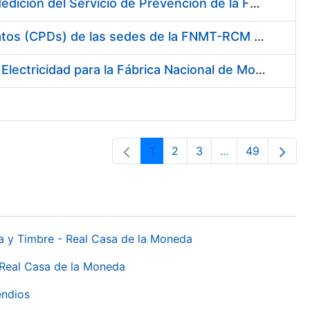
Servicio de Calibración y Verificación Externa de los Equipos de Medición del Servicio de Prevención de la FNMT-RCM
Conexión mediante Fibra Óptica de los Centros de Proceso de Datos (CPDs) de las sedes de la FNMT-RCM de Burgos y Madrid
Contratación de acuerdo marco para el Suministro de Material de Electricidad para la Fábrica Nacional de Moneda y Timbre-Real Casa de la Moneda en su centro de trabajo de Burgos
1
2
3
...
49
Pàgina
Pàgina
Pàgina
Pàgines intermèd
Pàgina
da y Timbre - Real Casa de la Moneda
 Real Casa de la Moneda
endios