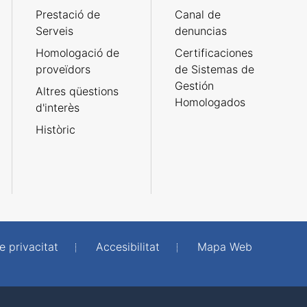
Prestació de
Canal de
Serveis
denuncias
Homologació de
Certificaciones
proveïdors
de Sistemas de
Gestión
Altres qüestions
Homologados
d'interès
Històric
e privacitat
Accesibilitat
Mapa Web