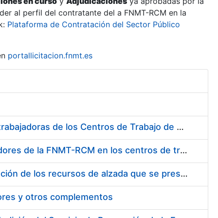
ciones en curso
y
Adjudicaciones
ya aprobadas por la
er al perfil del contratante del a FNMT-RCM en la
k:
Plataforma de Contratación del Sector Público
en
portallicitacion.fnmt.es
Suministro de Protectores Auditivos a medida para las personas trabajadoras de los Centros de Trabajo de Madrid y Burgos
Suministro de gafas graduadas antiproyecciones para los trabajadores de la FNMT-RCM en los centros de trabajo de Madrid y Burgos
Servicios de una empresa externa para el asesoramiento y resolución de los recursos de alzada que se presentan relacionados con procesos de selección para la FNMT-RCM
tores y otros complementos