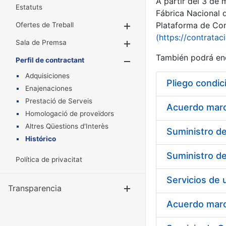
A partir del 3 de
Estatuts
Fábrica Nacional 
Plataforma de Cont
Ofertes de Treball
Mostra/Amaga
(https://contratac
Sala de Premsa
Mostra/Amaga
También podrá enc
Perfil de contractant
Mostra/Amaga
Adquisiciones
Pliego condic
Enajenaciones
Prestació de Serveis
Acuerdo marco
Homologació de proveïdors
Altres Qüestions d'Interès
Histórico
Política de privacitat
Transparencia
Mostra/Amag
Acuerdo marco