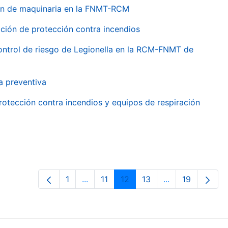
ión de maquinaria en la FNMT-RCM
ción de protección contra incendios
 control de riesgo de Legionella en la RCM-FNMT de
a preventiva
rotección contra incendios y equipos de respiración
1
...
11
12
13
...
19
Pàgina
Pàgines intermèdies Utilitzeu TAB pe
Pàgina
Pàgina
Pàgina
Pàgines intermè
Pàgina