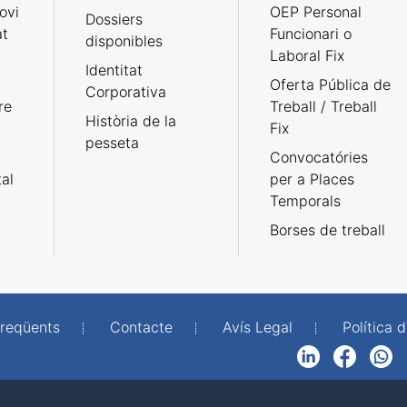
ovi
OEP Personal
Dossiers
at
Funcionari o
disponibles
Laboral Fix
Identitat
Oferta Pública de
Corporativa
re
Treball / Treball
Història de la
Fix
pesseta
Convocatóries
tal
per a Places
Temporals
Borses de treball
freqüents
Contacte
Avís Legal
Política d
LinkedIn
Facebook
WhatsApp