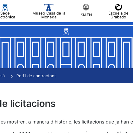
Sede
Museo Casa de la
Escuela de
SIAEN
ectrónica
Moneda
Grabado
a
a
a
a
ció
Perfil de contractant
a
de licitacions
es mostren, a manera d'històric, les licitacions que ja han 