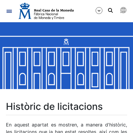
Navegació
Mostra/Amaga
Mostra/Amaga
Mostra/Amaga
Mostra/Amaga
Mostra/Amaga
Històric de licitacions
Mostra/Amaga
En aquest apartat es mostren, a manera d'històric,
les licitacions que ja han estat resoltes, així com les