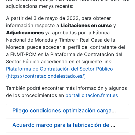
adjudicacions menys recents:
Mostra/Amaga
A partir del 3 de mayo de 2022, para obtener
información respecto a
Licitaciones en curso
y
Mostra/Amaga
Adjudicaciones
ya aprobadas por la Fábrica
Mostra/Amaga
Nacional de Moneda y Timbre - Real Casa de la
Moneda, puede acceder al perfil del contratante del
a FNMT-RCM en la Plataforma de Contratación del
Sector Público accediendo en el siguiente link:
Plataforma de Contratación del Sector Público
(https://contrataciondelestado.es/)
También podrá encontrar más información y algunos
de los procedimientos en
portallicitacion.fnmt.es
Pliego condiciones optimización cargas compras firmado
Mostra/Amaga
Acuerdo marco para la fabricación de piezas