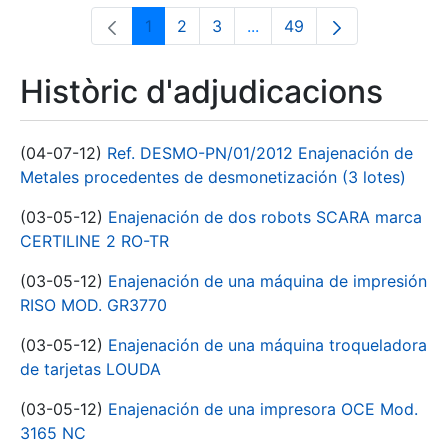
1
2
3
...
49
Pàgina
Pàgina
Pàgina
Pàgines intermèdies Utili
Pàgina
Històric d'adjudicacions
(04-07-12)
Ref. DESMO-PN/01/2012 Enajenación de
Metales procedentes de desmonetización (3 lotes)
(03-05-12)
Enajenación de dos robots SCARA marca
CERTILINE 2 RO-TR
(03-05-12)
Enajenación de una máquina de impresión
RISO MOD. GR3770
(03-05-12)
Enajenación de una máquina troqueladora
de tarjetas LOUDA
(03-05-12)
Enajenación de una impresora OCE Mod.
3165 NC