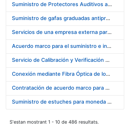
Suministro de Protectores Auditivos a medida para las personas trabajadoras de los Centros de Trabajo de Madrid y Burgos
Suministro de gafas graduadas antiproyecciones para los trabajadores de la FNMT-RCM en los centros de trabajo de Madrid y Burgos
Servicios de una empresa externa para el asesoramiento y resolución de los recursos de alzada que se presentan relacionados con procesos de selección para la FNMT-RCM
Acuerdo marco para el suministro e instalación de persianas, estores y otros complementos
Servicio de Calibración y Verificación Externa de los Equipos de Medición del Servicio de Prevención de la FNMT-RCM
Conexión mediante Fibra Óptica de los Centros de Proceso de Datos (CPDs) de las sedes de la FNMT-RCM de Burgos y Madrid
Contratación de acuerdo marco para el Suministro de Material de Electricidad para la Fábrica Nacional de Moneda y Timbre-Real Casa de la Moneda en su centro de trabajo de Burgos
Suministro de estuches para moneda de 30 €
S'estan mostrant 1 - 10 de 486 resultats.