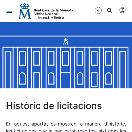
Navegació
Mostra/Amaga
Mostra/Amaga
Mostra/Amaga
Mostra/Amaga
Mostra/Amaga
Històric de licitacions
Mostra/Amaga
En aquest apartat es mostren, a manera d'històric,
les licitacions que ja han estat resoltes, així com les