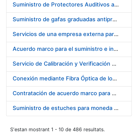
Suministro de Protectores Auditivos a medida para las personas trabajadoras de los Centros de Trabajo de Madrid y Burgos
Suministro de gafas graduadas antiproyecciones para los trabajadores de la FNMT-RCM en los centros de trabajo de Madrid y Burgos
Servicios de una empresa externa para el asesoramiento y resolución de los recursos de alzada que se presentan relacionados con procesos de selección para la FNMT-RCM
Acuerdo marco para el suministro e instalación de persianas, estores y otros complementos
Servicio de Calibración y Verificación Externa de los Equipos de Medición del Servicio de Prevención de la FNMT-RCM
Conexión mediante Fibra Óptica de los Centros de Proceso de Datos (CPDs) de las sedes de la FNMT-RCM de Burgos y Madrid
Contratación de acuerdo marco para el Suministro de Material de Electricidad para la Fábrica Nacional de Moneda y Timbre-Real Casa de la Moneda en su centro de trabajo de Burgos
Suministro de estuches para moneda de 30 €
S'estan mostrant 1 - 10 de 486 resultats.