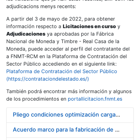
adjudicacions menys recents:
Mostra/Amaga
A partir del 3 de mayo de 2022, para obtener
información respecto a
Licitaciones en curso
y
Mostra/Amaga
Adjudicaciones
ya aprobadas por la Fábrica
Mostra/Amaga
Nacional de Moneda y Timbre - Real Casa de la
Moneda, puede acceder al perfil del contratante del
a FNMT-RCM en la Plataforma de Contratación del
Sector Público accediendo en el siguiente link:
Plataforma de Contratación del Sector Público
(https://contrataciondelestado.es/)
También podrá encontrar más información y algunos
de los procedimientos en
portallicitacion.fnmt.es
Pliego condiciones optimización cargas compras firmado
Mostra/Amaga
Acuerdo marco para la fabricación de piezas