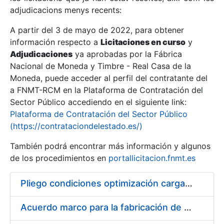
adjudicacions menys recents:
Mostra/Amaga
A partir del 3 de mayo de 2022, para obtener
información respecto a
Licitaciones en curso
y
Mostra/Amaga
Adjudicaciones
ya aprobadas por la Fábrica
Mostra/Amaga
Nacional de Moneda y Timbre - Real Casa de la
Moneda, puede acceder al perfil del contratante del
a FNMT-RCM en la Plataforma de Contratación del
Sector Público accediendo en el siguiente link:
Plataforma de Contratación del Sector Público
(https://contrataciondelestado.es/)
También podrá encontrar más información y algunos
de los procedimientos en
portallicitacion.fnmt.es
Pliego condiciones optimización cargas compras firmado
Mostra/Amaga
Acuerdo marco para la fabricación de piezas