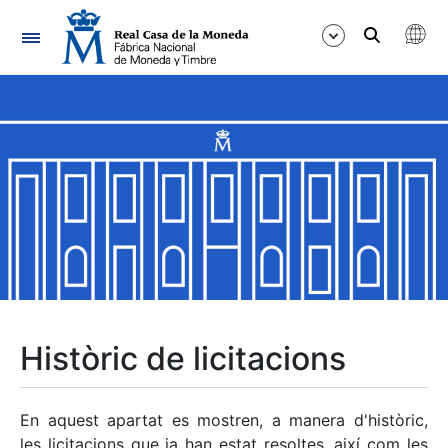
Navegació
Mostra/Amaga
Mostra/Amaga
Mostra/Amaga
Mostra/Amaga
Mostra/Amaga
Històric de licitacions
Mostra/Amaga
En aquest apartat es mostren, a manera d'històric,
les licitacions que ja han estat resoltes, així com les