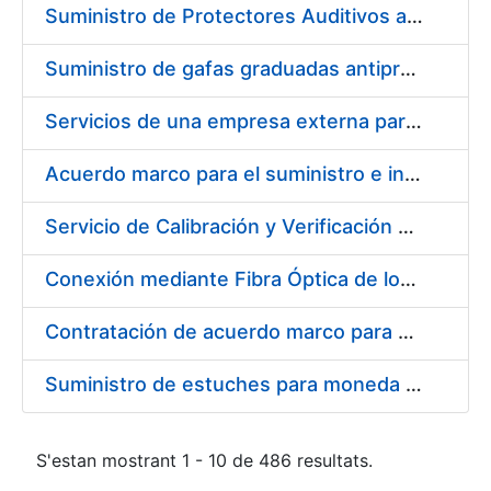
Suministro de Protectores Auditivos a medida para las personas trabajadoras de los Centros de Trabajo de Madrid y Burgos
Suministro de gafas graduadas antiproyecciones para los trabajadores de la FNMT-RCM en los centros de trabajo de Madrid y Burgos
Servicios de una empresa externa para el asesoramiento y resolución de los recursos de alzada que se presentan relacionados con procesos de selección para la FNMT-RCM
Acuerdo marco para el suministro e instalación de persianas, estores y otros complementos
Servicio de Calibración y Verificación Externa de los Equipos de Medición del Servicio de Prevención de la FNMT-RCM
Conexión mediante Fibra Óptica de los Centros de Proceso de Datos (CPDs) de las sedes de la FNMT-RCM de Burgos y Madrid
Contratación de acuerdo marco para el Suministro de Material de Electricidad para la Fábrica Nacional de Moneda y Timbre-Real Casa de la Moneda en su centro de trabajo de Burgos
Suministro de estuches para moneda de 30 €
S'estan mostrant 1 - 10 de 486 resultats.