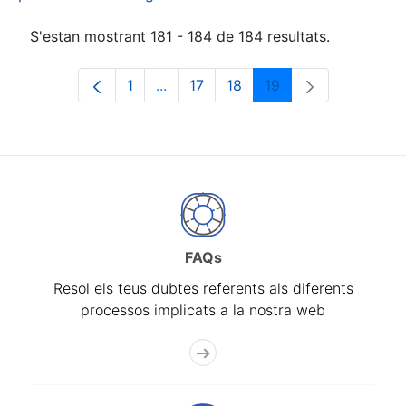
S'estan mostrant 181 - 184 de 184 resultats.
1
...
17
18
19
Pàgina
Pàgines intermèdies Utilitzeu TAB p
Pàgina
Pàgina
Pàgina
FAQs
Resol els teus dubtes referents als diferents
processos implicats a la nostra web