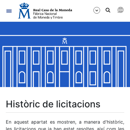
Navegació
Mostra/Amaga
Mostra/Amaga
Mostra/Amaga
Mostra/Amaga
Mostra/Amaga
Històric de licitacions
Mostra/Amaga
En aquest apartat es mostren, a manera d'històric,
les licitacions que ja han estat resoltes, així com les