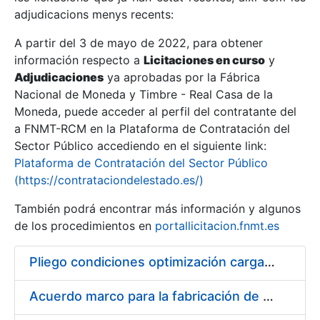
adjudicacions menys recents:
Mostra/Amaga
A partir del 3 de mayo de 2022, para obtener
información respecto a
Licitaciones en curso
y
Mostra/Amaga
Adjudicaciones
ya aprobadas por la Fábrica
Mostra/Amaga
Nacional de Moneda y Timbre - Real Casa de la
Moneda, puede acceder al perfil del contratante del
a FNMT-RCM en la Plataforma de Contratación del
Sector Público accediendo en el siguiente link:
Plataforma de Contratación del Sector Público
(https://contrataciondelestado.es/)
También podrá encontrar más información y algunos
de los procedimientos en
portallicitacion.fnmt.es
Pliego condiciones optimización cargas compras firmado
Mostra/Amaga
Acuerdo marco para la fabricación de piezas