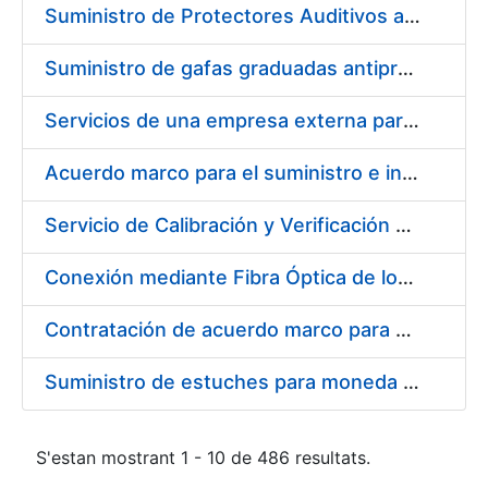
Suministro de Protectores Auditivos a medida para las personas trabajadoras de los Centros de Trabajo de Madrid y Burgos
Suministro de gafas graduadas antiproyecciones para los trabajadores de la FNMT-RCM en los centros de trabajo de Madrid y Burgos
Servicios de una empresa externa para el asesoramiento y resolución de los recursos de alzada que se presentan relacionados con procesos de selección para la FNMT-RCM
Acuerdo marco para el suministro e instalación de persianas, estores y otros complementos
Servicio de Calibración y Verificación Externa de los Equipos de Medición del Servicio de Prevención de la FNMT-RCM
Conexión mediante Fibra Óptica de los Centros de Proceso de Datos (CPDs) de las sedes de la FNMT-RCM de Burgos y Madrid
Contratación de acuerdo marco para el Suministro de Material de Electricidad para la Fábrica Nacional de Moneda y Timbre-Real Casa de la Moneda en su centro de trabajo de Burgos
Suministro de estuches para moneda de 30 €
S'estan mostrant 1 - 10 de 486 resultats.