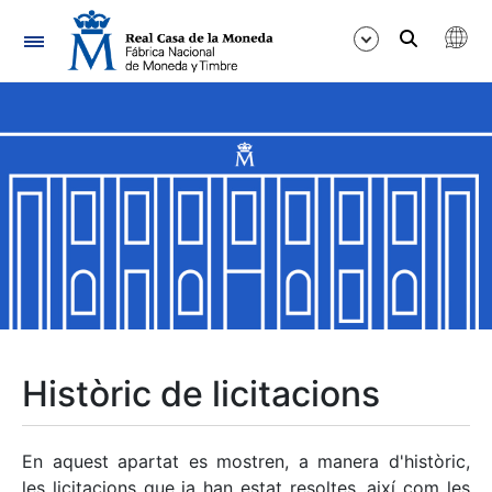
Navegació
Mostra/Amaga
Mostra/Amaga
Mostra/Amaga
Mostra/Amaga
Mostra/Amaga
Històric de licitacions
Mostra/Amaga
En aquest apartat es mostren, a manera d'històric,
les licitacions que ja han estat resoltes, així com les