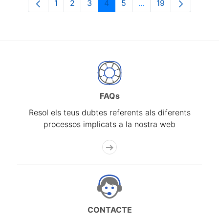
1
2
3
4
5
...
19
Pàgina
Pàgina
Pàgina
Pàgina
Pàgina
Pàgines intermèdies 
Pàgina
FAQs
Resol els teus dubtes referents als diferents
processos implicats a la nostra web
CONTACTE