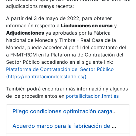
adjudicacions menys recents:
Mostra/Amaga
A partir del 3 de mayo de 2022, para obtener
información respecto a
Licitaciones en curso
y
Mostra/Amaga
Adjudicaciones
ya aprobadas por la Fábrica
Mostra/Amaga
Nacional de Moneda y Timbre - Real Casa de la
Moneda, puede acceder al perfil del contratante del
a FNMT-RCM en la Plataforma de Contratación del
Sector Público accediendo en el siguiente link:
Plataforma de Contratación del Sector Público
(https://contrataciondelestado.es/)
También podrá encontrar más información y algunos
de los procedimientos en
portallicitacion.fnmt.es
Pliego condiciones optimización cargas compras firmado
Mostra/Amaga
Acuerdo marco para la fabricación de piezas