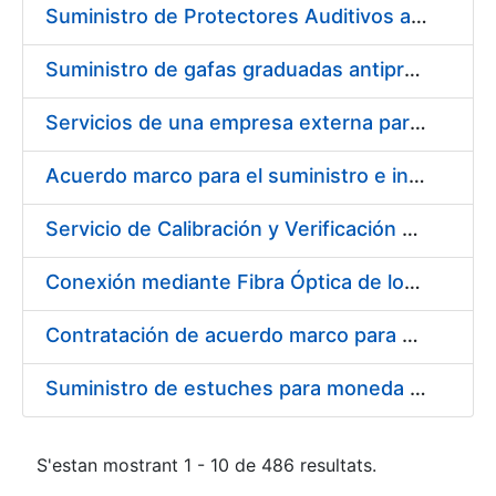
Suministro de Protectores Auditivos a medida para las personas trabajadoras de los Centros de Trabajo de Madrid y Burgos
Suministro de gafas graduadas antiproyecciones para los trabajadores de la FNMT-RCM en los centros de trabajo de Madrid y Burgos
Servicios de una empresa externa para el asesoramiento y resolución de los recursos de alzada que se presentan relacionados con procesos de selección para la FNMT-RCM
Acuerdo marco para el suministro e instalación de persianas, estores y otros complementos
Servicio de Calibración y Verificación Externa de los Equipos de Medición del Servicio de Prevención de la FNMT-RCM
Conexión mediante Fibra Óptica de los Centros de Proceso de Datos (CPDs) de las sedes de la FNMT-RCM de Burgos y Madrid
Contratación de acuerdo marco para el Suministro de Material de Electricidad para la Fábrica Nacional de Moneda y Timbre-Real Casa de la Moneda en su centro de trabajo de Burgos
Suministro de estuches para moneda de 30 €
S'estan mostrant 1 - 10 de 486 resultats.