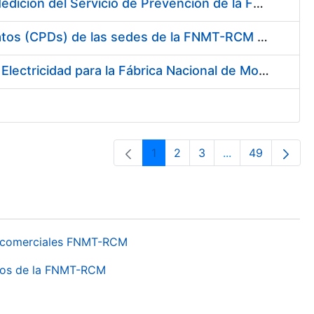
Servicio de Calibración y Verificación Externa de los Equipos de Medición del Servicio de Prevención de la FNMT-RCM
Conexión mediante Fibra Óptica de los Centros de Proceso de Datos (CPDs) de las sedes de la FNMT-RCM de Burgos y Madrid
Contratación de acuerdo marco para el Suministro de Material de Electricidad para la Fábrica Nacional de Moneda y Timbre-Real Casa de la Moneda en su centro de trabajo de Burgos
1
2
3
...
49
Pàgina
Pàgina
Pàgina
Pàgines intermèd
Pàgina
os comerciales FNMT-RCM
ntros de la FNMT-RCM