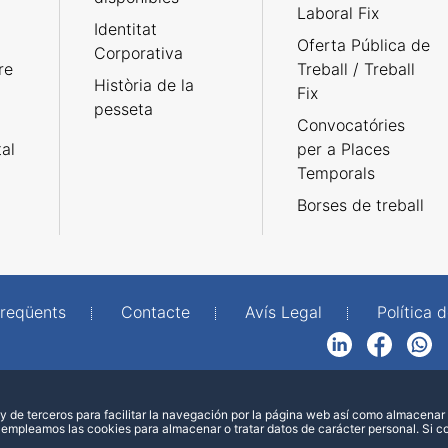
Laboral Fix
Identitat
Oferta Pública de
Corporativa
re
Treball / Treball
Història de la
Fix
pesseta
Convocatóries
tal
per a Places
Temporals
Borses de treball
freqüents
Contacte
Avís Legal
Política d
LinkedIn
Facebook
WhatsApp
 de terceros para facilitar la navegación por la página web así como almacenar 
 empleamos las cookies para almacenar o tratar datos de carácter personal. Si 