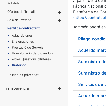
A partir del 3 de
Estatuts
Fábrica Nacional 
Plataforma de Cont
Ofertes de Treball
Mostra/Amaga
(https://contratac
Sala de Premsa
Mostra/Amaga
También podrá enc
Perfil de contractant
Mostra/Amaga
Adquisiciones
Pliego condic
Enajenaciones
Prestació de Serveis
Acuerdo marco
Homologació de proveïdors
Altres Qüestions d'Interès
Histórico
Política de privacitat
Transparencia
Mostra/Amag
Acuerdo marco