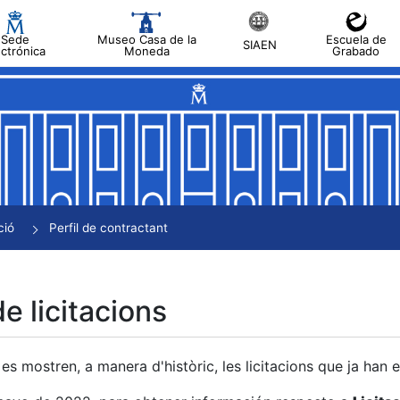
Sede
Museo Casa de la
Escuela de
SIAEN
ectrónica
Moneda
Grabado
a
a
a
a
ció
Perfil de contractant
a
de licitacions
es mostren, a manera d'històric, les licitacions que ja han 