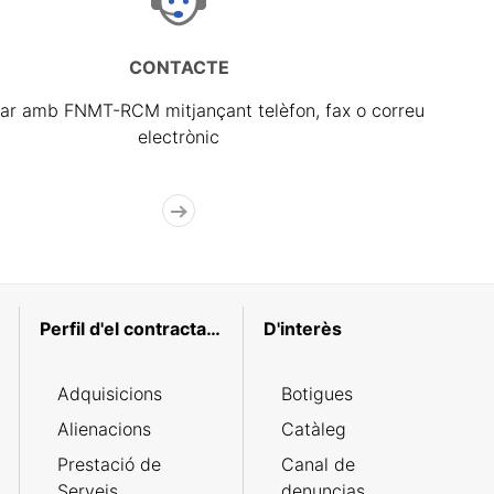
CONTACTE
ar amb FNMT-RCM mitjançant telèfon, fax o correu
electrònic
Perfil d'el contractant
D'interès
Adquisicions
Botigues
Alienacions
Catàleg
Prestació de
Canal de
Serveis
denuncias