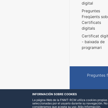
digital
Preguntes
Freqüents sob
Certificats
digitals
Certificat digi
- baixada de
programari
Preguntes 
INFORMACIÓN SOBRE COOKIES
La página Web de la FNMT-RCM utiliza cookies propias y
seleccionadas por el usuario durante su navegación. No
consideramos que acepta su uso
.
Más Información
.