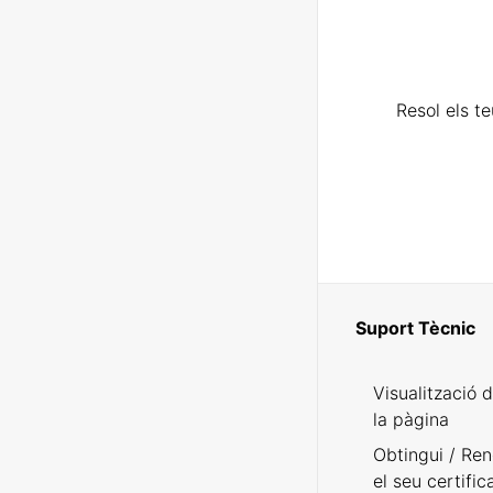
Resol els t
Suport Tècnic
Visualització 
la pàgina
Obtingui / Ren
el seu certific