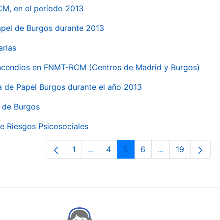
CM, en el período 2013
papel de Burgos durante 2013
arias
 incendios en FNMT-RCM (Centros de Madrid y Burgos)
ca de Papel Burgos durante el año 2013
l de Burgos
e Riesgos Psicosociales
1
...
4
5
6
...
19
Pàgina
Pàgines intermèdies Utilitzeu TAB 
Pàgina
Pàgina
Pàgina
Pàgines intermè
Pàgina