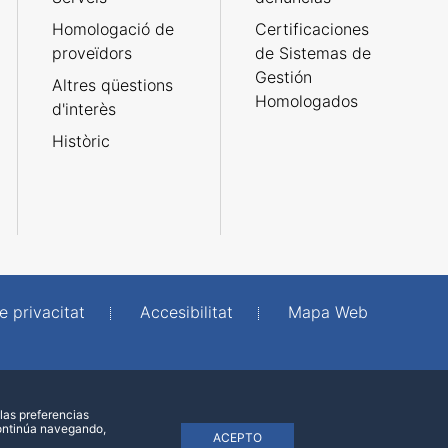
Homologació de
Certificaciones
proveïdors
de Sistemas de
Gestión
Altres qüestions
Homologados
d'interès
Històric
e privacitat
Accesibilitat
Mapa Web
las preferencias
continúa navegando,
ACEPTO