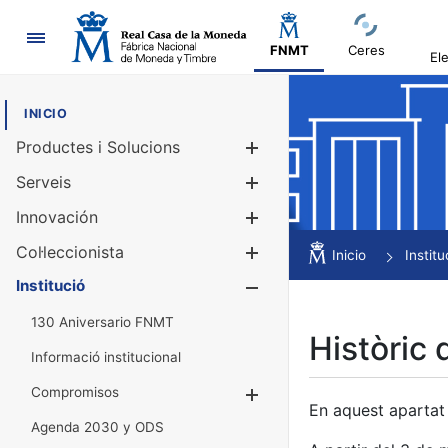
Navegació
FNMT
Ceres
El
INICIO
Productes i Solucions
Mostra/Amag
Serveis
Mostra/Amag
Innovación
Mostra/Amag
Col·leccionista
Mostra/Amag
Inicio
Institu
Institució
Mostra/Amag
130 Aniversario FNMT
Històric 
Informació institucional
Compromisos
Mostra/Amaga
En aquest apartat 
Agenda 2030 y ODS