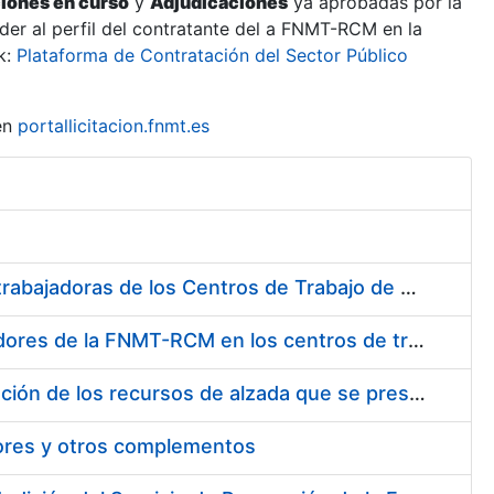
ciones en curso
y
Adjudicaciones
ya aprobadas por la
er al perfil del contratante del a FNMT-RCM en la
k:
Plataforma de Contratación del Sector Público
en
portallicitacion.fnmt.es
Suministro de Protectores Auditivos a medida para las personas trabajadoras de los Centros de Trabajo de Madrid y Burgos
Suministro de gafas graduadas antiproyecciones para los trabajadores de la FNMT-RCM en los centros de trabajo de Madrid y Burgos
Servicios de una empresa externa para el asesoramiento y resolución de los recursos de alzada que se presentan relacionados con procesos de selección para la FNMT-RCM
tores y otros complementos