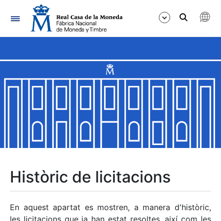
Navegació
Mostra/Amaga
Mostra/Amaga
Mostra/Amaga
Mostra/Amaga
Mostra/Amaga
Històric de licitacions
Mostra/Amaga
En aquest apartat es mostren, a manera d'històric,
les licitacions que ja han estat resoltes, així com les