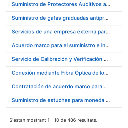
Suministro de Protectores Auditivos a medida para las personas trabajadoras de los Centros de Trabajo de Madrid y Burgos
Suministro de gafas graduadas antiproyecciones para los trabajadores de la FNMT-RCM en los centros de trabajo de Madrid y Burgos
Servicios de una empresa externa para el asesoramiento y resolución de los recursos de alzada que se presentan relacionados con procesos de selección para la FNMT-RCM
Acuerdo marco para el suministro e instalación de persianas, estores y otros complementos
Servicio de Calibración y Verificación Externa de los Equipos de Medición del Servicio de Prevención de la FNMT-RCM
Conexión mediante Fibra Óptica de los Centros de Proceso de Datos (CPDs) de las sedes de la FNMT-RCM de Burgos y Madrid
Contratación de acuerdo marco para el Suministro de Material de Electricidad para la Fábrica Nacional de Moneda y Timbre-Real Casa de la Moneda en su centro de trabajo de Burgos
Suministro de estuches para moneda de 30 €
S'estan mostrant 1 - 10 de 486 resultats.