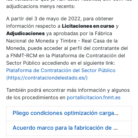
adjudicacions menys recents:
Mostra/Amaga
A partir del 3 de mayo de 2022, para obtener
información respecto a
Licitaciones en curso
y
Mostra/Amaga
Adjudicaciones
ya aprobadas por la Fábrica
Mostra/Amaga
Nacional de Moneda y Timbre - Real Casa de la
Moneda, puede acceder al perfil del contratante del
a FNMT-RCM en la Plataforma de Contratación del
Sector Público accediendo en el siguiente link:
Plataforma de Contratación del Sector Público
(https://contrataciondelestado.es/)
También podrá encontrar más información y algunos
de los procedimientos en
portallicitacion.fnmt.es
Pliego condiciones optimización cargas compras firmado
Mostra/Amaga
Acuerdo marco para la fabricación de piezas