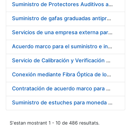
Suministro de Protectores Auditivos a medida para las personas trabajadoras de los Centros de Trabajo de Madrid y Burgos
Suministro de gafas graduadas antiproyecciones para los trabajadores de la FNMT-RCM en los centros de trabajo de Madrid y Burgos
Servicios de una empresa externa para el asesoramiento y resolución de los recursos de alzada que se presentan relacionados con procesos de selección para la FNMT-RCM
Acuerdo marco para el suministro e instalación de persianas, estores y otros complementos
Servicio de Calibración y Verificación Externa de los Equipos de Medición del Servicio de Prevención de la FNMT-RCM
Conexión mediante Fibra Óptica de los Centros de Proceso de Datos (CPDs) de las sedes de la FNMT-RCM de Burgos y Madrid
Contratación de acuerdo marco para el Suministro de Material de Electricidad para la Fábrica Nacional de Moneda y Timbre-Real Casa de la Moneda en su centro de trabajo de Burgos
Suministro de estuches para moneda de 30 €
S'estan mostrant 1 - 10 de 486 resultats.