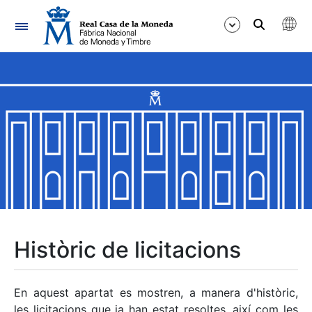
Navegació
Mostra/Amaga
Mostra/Amaga
Mostra/Amaga
Mostra/Amaga
Mostra/Amaga
Històric de licitacions
Mostra/Amaga
En aquest apartat es mostren, a manera d'històric,
les licitacions que ja han estat resoltes, així com les