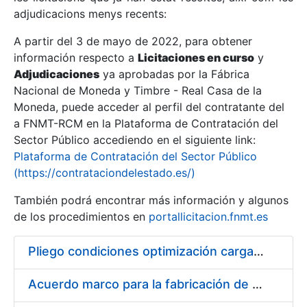
adjudicacions menys recents:
Mostra/Amaga
A partir del 3 de mayo de 2022, para obtener
información respecto a
Licitaciones en curso
y
Mostra/Amaga
Adjudicaciones
ya aprobadas por la Fábrica
Mostra/Amaga
Nacional de Moneda y Timbre - Real Casa de la
Moneda, puede acceder al perfil del contratante del
a FNMT-RCM en la Plataforma de Contratación del
Sector Público accediendo en el siguiente link:
Plataforma de Contratación del Sector Público
(https://contrataciondelestado.es/)
También podrá encontrar más información y algunos
de los procedimientos en
portallicitacion.fnmt.es
Pliego condiciones optimización cargas compras firmado
Mostra/Amaga
Acuerdo marco para la fabricación de piezas