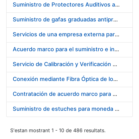
Suministro de Protectores Auditivos a medida para las personas trabajadoras de los Centros de Trabajo de Madrid y Burgos
Suministro de gafas graduadas antiproyecciones para los trabajadores de la FNMT-RCM en los centros de trabajo de Madrid y Burgos
Servicios de una empresa externa para el asesoramiento y resolución de los recursos de alzada que se presentan relacionados con procesos de selección para la FNMT-RCM
Acuerdo marco para el suministro e instalación de persianas, estores y otros complementos
Servicio de Calibración y Verificación Externa de los Equipos de Medición del Servicio de Prevención de la FNMT-RCM
Conexión mediante Fibra Óptica de los Centros de Proceso de Datos (CPDs) de las sedes de la FNMT-RCM de Burgos y Madrid
Contratación de acuerdo marco para el Suministro de Material de Electricidad para la Fábrica Nacional de Moneda y Timbre-Real Casa de la Moneda en su centro de trabajo de Burgos
Suministro de estuches para moneda de 30 €
S'estan mostrant 1 - 10 de 486 resultats.