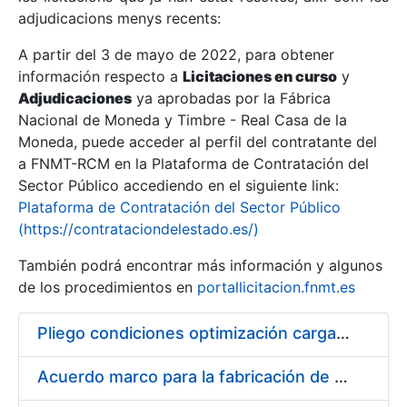
adjudicacions menys recents:
Mostra/Amaga
A partir del 3 de mayo de 2022, para obtener
información respecto a
Licitaciones en curso
y
Mostra/Amaga
Adjudicaciones
ya aprobadas por la Fábrica
Mostra/Amaga
Nacional de Moneda y Timbre - Real Casa de la
Moneda, puede acceder al perfil del contratante del
a FNMT-RCM en la Plataforma de Contratación del
Sector Público accediendo en el siguiente link:
Plataforma de Contratación del Sector Público
(https://contrataciondelestado.es/)
También podrá encontrar más información y algunos
de los procedimientos en
portallicitacion.fnmt.es
Pliego condiciones optimización cargas compras firmado
Mostra/Amaga
Acuerdo marco para la fabricación de piezas