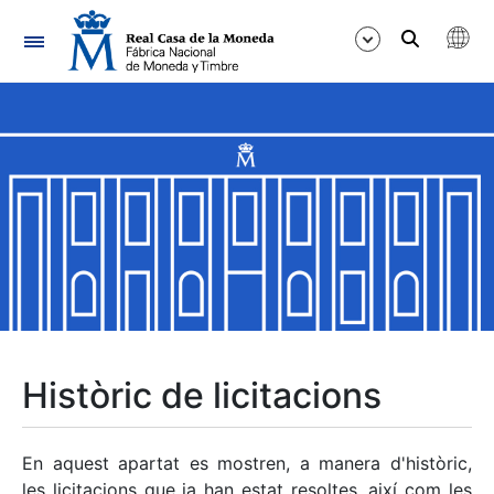
Navegació
Mostra/Amaga
Mostra/Amaga
Mostra/Amaga
Mostra/Amaga
Mostra/Amaga
Històric de licitacions
Mostra/Amaga
En aquest apartat es mostren, a manera d'històric,
les licitacions que ja han estat resoltes, així com les