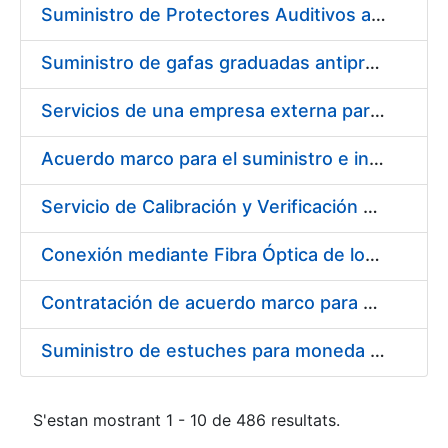
Suministro de Protectores Auditivos a medida para las personas trabajadoras de los Centros de Trabajo de Madrid y Burgos
Suministro de gafas graduadas antiproyecciones para los trabajadores de la FNMT-RCM en los centros de trabajo de Madrid y Burgos
Servicios de una empresa externa para el asesoramiento y resolución de los recursos de alzada que se presentan relacionados con procesos de selección para la FNMT-RCM
Acuerdo marco para el suministro e instalación de persianas, estores y otros complementos
Servicio de Calibración y Verificación Externa de los Equipos de Medición del Servicio de Prevención de la FNMT-RCM
Conexión mediante Fibra Óptica de los Centros de Proceso de Datos (CPDs) de las sedes de la FNMT-RCM de Burgos y Madrid
Contratación de acuerdo marco para el Suministro de Material de Electricidad para la Fábrica Nacional de Moneda y Timbre-Real Casa de la Moneda en su centro de trabajo de Burgos
Suministro de estuches para moneda de 30 €
S'estan mostrant 1 - 10 de 486 resultats.