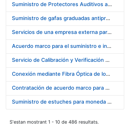
Suministro de Protectores Auditivos a medida para las personas trabajadoras de los Centros de Trabajo de Madrid y Burgos
Suministro de gafas graduadas antiproyecciones para los trabajadores de la FNMT-RCM en los centros de trabajo de Madrid y Burgos
Servicios de una empresa externa para el asesoramiento y resolución de los recursos de alzada que se presentan relacionados con procesos de selección para la FNMT-RCM
Acuerdo marco para el suministro e instalación de persianas, estores y otros complementos
Servicio de Calibración y Verificación Externa de los Equipos de Medición del Servicio de Prevención de la FNMT-RCM
Conexión mediante Fibra Óptica de los Centros de Proceso de Datos (CPDs) de las sedes de la FNMT-RCM de Burgos y Madrid
Contratación de acuerdo marco para el Suministro de Material de Electricidad para la Fábrica Nacional de Moneda y Timbre-Real Casa de la Moneda en su centro de trabajo de Burgos
Suministro de estuches para moneda de 30 €
S'estan mostrant 1 - 10 de 486 resultats.