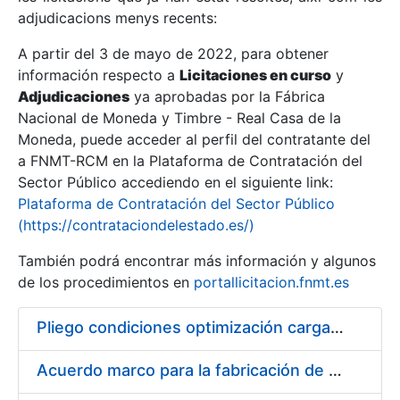
adjudicacions menys recents:
Mostra/Amaga
A partir del 3 de mayo de 2022, para obtener
información respecto a
Licitaciones en curso
y
Mostra/Amaga
Adjudicaciones
ya aprobadas por la Fábrica
Mostra/Amaga
Nacional de Moneda y Timbre - Real Casa de la
Moneda, puede acceder al perfil del contratante del
a FNMT-RCM en la Plataforma de Contratación del
Sector Público accediendo en el siguiente link:
Plataforma de Contratación del Sector Público
(https://contrataciondelestado.es/)
También podrá encontrar más información y algunos
de los procedimientos en
portallicitacion.fnmt.es
Pliego condiciones optimización cargas compras firmado
Mostra/Amaga
Acuerdo marco para la fabricación de piezas