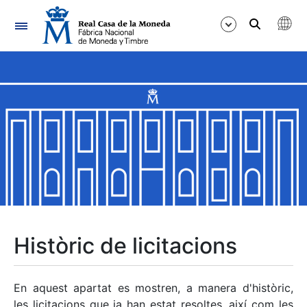
Navegació
Mostra/Amaga
Mostra/Amaga
Mostra/Amaga
Mostra/Amaga
Mostra/Amaga
Històric de licitacions
Mostra/Amaga
En aquest apartat es mostren, a manera d'històric,
les licitacions que ja han estat resoltes, així com les