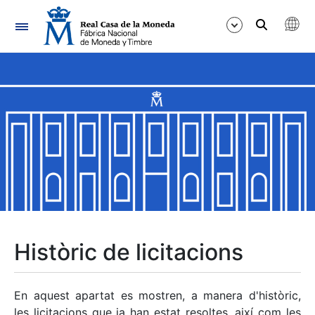
Navegació
Mostra/Amaga
Mostra/Amaga
Mostra/Amaga
Mostra/Amaga
Mostra/Amaga
Històric de licitacions
Mostra/Amaga
En aquest apartat es mostren, a manera d'històric,
les licitacions que ja han estat resoltes, així com les