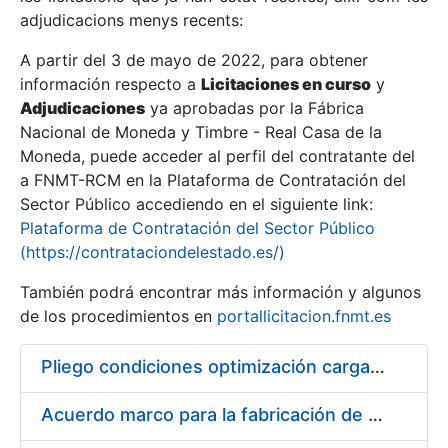
adjudicacions menys recents:
Mostra/Amaga
A partir del 3 de mayo de 2022, para obtener
información respecto a
Licitaciones en curso
y
Mostra/Amaga
Adjudicaciones
ya aprobadas por la Fábrica
Mostra/Amaga
Nacional de Moneda y Timbre - Real Casa de la
Moneda, puede acceder al perfil del contratante del
a FNMT-RCM en la Plataforma de Contratación del
Sector Público accediendo en el siguiente link:
Plataforma de Contratación del Sector Público
(https://contrataciondelestado.es/)
También podrá encontrar más información y algunos
de los procedimientos en
portallicitacion.fnmt.es
Pliego condiciones optimización cargas compras firmado
Mostra/Amaga
Acuerdo marco para la fabricación de piezas