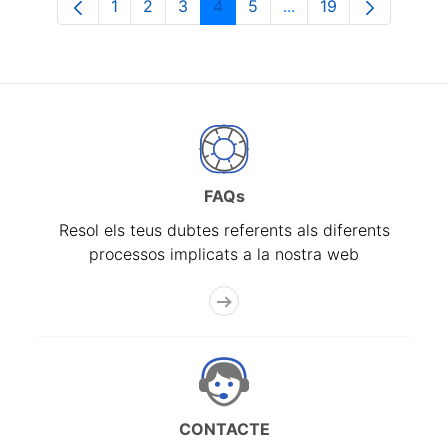
1
2
3
4
5
...
19
Pàgina
Pàgina
Pàgina
Pàgina
Pàgina
Pàgines intermèdies 
Pàgina
FAQs
Resol els teus dubtes referents als diferents
processos implicats a la nostra web
CONTACTE