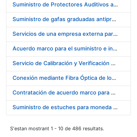
Suministro de Protectores Auditivos a medida para las personas trabajadoras de los Centros de Trabajo de Madrid y Burgos
Suministro de gafas graduadas antiproyecciones para los trabajadores de la FNMT-RCM en los centros de trabajo de Madrid y Burgos
Servicios de una empresa externa para el asesoramiento y resolución de los recursos de alzada que se presentan relacionados con procesos de selección para la FNMT-RCM
Acuerdo marco para el suministro e instalación de persianas, estores y otros complementos
Servicio de Calibración y Verificación Externa de los Equipos de Medición del Servicio de Prevención de la FNMT-RCM
Conexión mediante Fibra Óptica de los Centros de Proceso de Datos (CPDs) de las sedes de la FNMT-RCM de Burgos y Madrid
Contratación de acuerdo marco para el Suministro de Material de Electricidad para la Fábrica Nacional de Moneda y Timbre-Real Casa de la Moneda en su centro de trabajo de Burgos
Suministro de estuches para moneda de 30 €
S'estan mostrant 1 - 10 de 486 resultats.