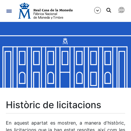
Navegació
Mostra/Amaga
Mostra/Amaga
Mostra/Amaga
Mostra/Amaga
Mostra/Amaga
Històric de licitacions
Mostra/Amaga
En aquest apartat es mostren, a manera d'històric,
les licitacions que ja han estat resoltes, així com les