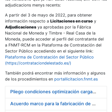
adjudicacions menys recents:
Mostra/Amaga
A partir del 3 de mayo de 2022, para obtener
información respecto a
Licitaciones en curso
y
Mostra/Amaga
Adjudicaciones
ya aprobadas por la Fábrica
Mostra/Amaga
Nacional de Moneda y Timbre - Real Casa de la
Moneda, puede acceder al perfil del contratante del
a FNMT-RCM en la Plataforma de Contratación del
Sector Público accediendo en el siguiente link:
Plataforma de Contratación del Sector Público
(https://contrataciondelestado.es/)
También podrá encontrar más información y algunos
de los procedimientos en
portallicitacion.fnmt.es
Pliego condiciones optimización cargas compras firmado
Mostra/Amaga
Acuerdo marco para la fabricación de piezas