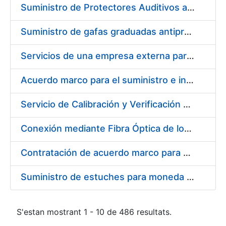
Suministro de Protectores Auditivos a medida para las personas trabajadoras de los Centros de Trabajo de Madrid y Burgos
Suministro de gafas graduadas antiproyecciones para los trabajadores de la FNMT-RCM en los centros de trabajo de Madrid y Burgos
Servicios de una empresa externa para el asesoramiento y resolución de los recursos de alzada que se presentan relacionados con procesos de selección para la FNMT-RCM
Acuerdo marco para el suministro e instalación de persianas, estores y otros complementos
Servicio de Calibración y Verificación Externa de los Equipos de Medición del Servicio de Prevención de la FNMT-RCM
Conexión mediante Fibra Óptica de los Centros de Proceso de Datos (CPDs) de las sedes de la FNMT-RCM de Burgos y Madrid
Contratación de acuerdo marco para el Suministro de Material de Electricidad para la Fábrica Nacional de Moneda y Timbre-Real Casa de la Moneda en su centro de trabajo de Burgos
Suministro de estuches para moneda de 30 €
S'estan mostrant 1 - 10 de 486 resultats.