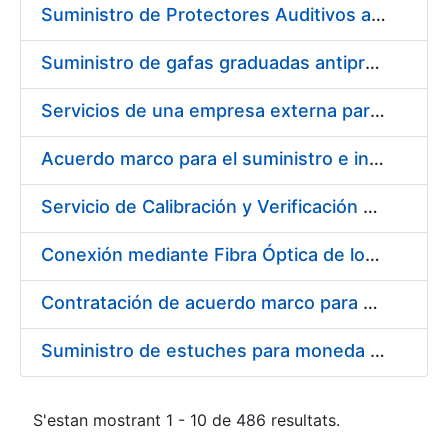
Suministro de Protectores Auditivos a medida para las personas trabajadoras de los Centros de Trabajo de Madrid y Burgos
Suministro de gafas graduadas antiproyecciones para los trabajadores de la FNMT-RCM en los centros de trabajo de Madrid y Burgos
Servicios de una empresa externa para el asesoramiento y resolución de los recursos de alzada que se presentan relacionados con procesos de selección para la FNMT-RCM
Acuerdo marco para el suministro e instalación de persianas, estores y otros complementos
Servicio de Calibración y Verificación Externa de los Equipos de Medición del Servicio de Prevención de la FNMT-RCM
Conexión mediante Fibra Óptica de los Centros de Proceso de Datos (CPDs) de las sedes de la FNMT-RCM de Burgos y Madrid
Contratación de acuerdo marco para el Suministro de Material de Electricidad para la Fábrica Nacional de Moneda y Timbre-Real Casa de la Moneda en su centro de trabajo de Burgos
Suministro de estuches para moneda de 30 €
S'estan mostrant 1 - 10 de 486 resultats.