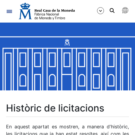
Navegació
Mostra/Amaga
Mostra/Amaga
Mostra/Amaga
Mostra/Amaga
Mostra/Amaga
Històric de licitacions
Mostra/Amaga
En aquest apartat es mostren, a manera d'històric,
les licitacions que ja han estat resoltes, així com les