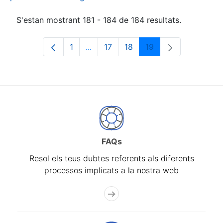
S'estan mostrant 181 - 184 de 184 resultats.
1
...
17
18
19
Pàgina
Pàgines intermèdies Utilitzeu TAB p
Pàgina
Pàgina
Pàgina
FAQs
Resol els teus dubtes referents als diferents
processos implicats a la nostra web