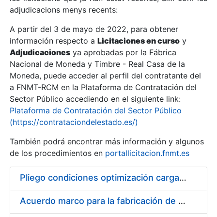
adjudicacions menys recents:
Mostra/Amaga
A partir del 3 de mayo de 2022, para obtener
información respecto a
Licitaciones en curso
y
Mostra/Amaga
Adjudicaciones
ya aprobadas por la Fábrica
Mostra/Amaga
Nacional de Moneda y Timbre - Real Casa de la
Moneda, puede acceder al perfil del contratante del
a FNMT-RCM en la Plataforma de Contratación del
Sector Público accediendo en el siguiente link:
Plataforma de Contratación del Sector Público
(https://contrataciondelestado.es/)
También podrá encontrar más información y algunos
de los procedimientos en
portallicitacion.fnmt.es
Pliego condiciones optimización cargas compras firmado
Mostra/Amaga
Acuerdo marco para la fabricación de piezas