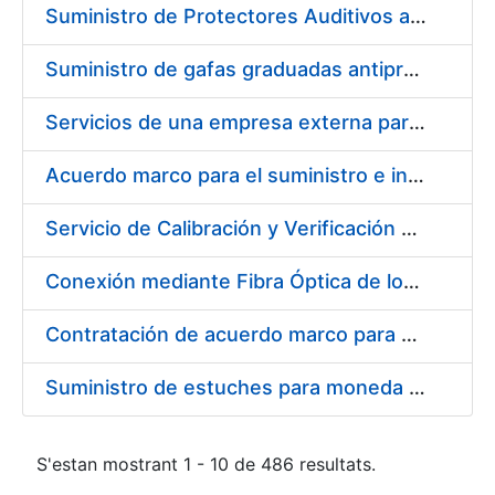
Suministro de Protectores Auditivos a medida para las personas trabajadoras de los Centros de Trabajo de Madrid y Burgos
Suministro de gafas graduadas antiproyecciones para los trabajadores de la FNMT-RCM en los centros de trabajo de Madrid y Burgos
Servicios de una empresa externa para el asesoramiento y resolución de los recursos de alzada que se presentan relacionados con procesos de selección para la FNMT-RCM
Acuerdo marco para el suministro e instalación de persianas, estores y otros complementos
Servicio de Calibración y Verificación Externa de los Equipos de Medición del Servicio de Prevención de la FNMT-RCM
Conexión mediante Fibra Óptica de los Centros de Proceso de Datos (CPDs) de las sedes de la FNMT-RCM de Burgos y Madrid
Contratación de acuerdo marco para el Suministro de Material de Electricidad para la Fábrica Nacional de Moneda y Timbre-Real Casa de la Moneda en su centro de trabajo de Burgos
Suministro de estuches para moneda de 30 €
S'estan mostrant 1 - 10 de 486 resultats.