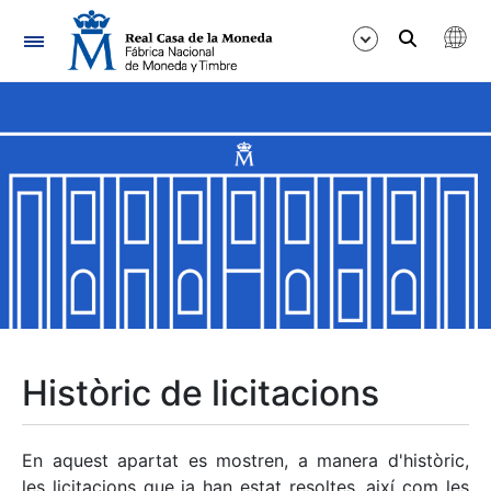
Navegació
Mostra/Amaga
Mostra/Amaga
Mostra/Amaga
Mostra/Amaga
Mostra/Amaga
Històric de licitacions
Mostra/Amaga
En aquest apartat es mostren, a manera d'històric,
les licitacions que ja han estat resoltes, així com les