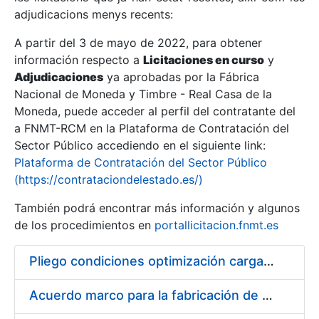
adjudicacions menys recents:
Mostra/Amaga
A partir del 3 de mayo de 2022, para obtener
información respecto a
Licitaciones en curso
y
Mostra/Amaga
Adjudicaciones
ya aprobadas por la Fábrica
Mostra/Amaga
Nacional de Moneda y Timbre - Real Casa de la
Moneda, puede acceder al perfil del contratante del
a FNMT-RCM en la Plataforma de Contratación del
Sector Público accediendo en el siguiente link:
Plataforma de Contratación del Sector Público
(https://contrataciondelestado.es/)
También podrá encontrar más información y algunos
de los procedimientos en
portallicitacion.fnmt.es
Pliego condiciones optimización cargas compras firmado
Mostra/Amaga
Acuerdo marco para la fabricación de piezas