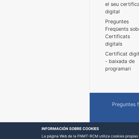
el seu certific
digital
Preguntes
Freqüents sob
Certificats
digitals
Certificat digi
- baixada de
programari
Preguntes 
INFORMACIÓN SOBRE COOKIES
La página Web de la FNMT-RCM utiliza cookies propias y