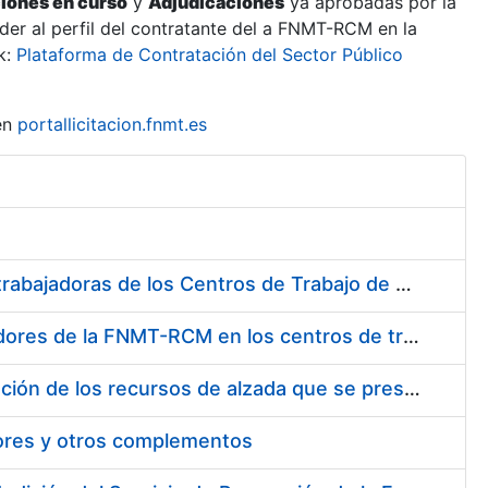
ciones en curso
y
Adjudicaciones
ya aprobadas por la
er al perfil del contratante del a FNMT-RCM en la
k:
Plataforma de Contratación del Sector Público
en
portallicitacion.fnmt.es
Suministro de Protectores Auditivos a medida para las personas trabajadoras de los Centros de Trabajo de Madrid y Burgos
Suministro de gafas graduadas antiproyecciones para los trabajadores de la FNMT-RCM en los centros de trabajo de Madrid y Burgos
Servicios de una empresa externa para el asesoramiento y resolución de los recursos de alzada que se presentan relacionados con procesos de selección para la FNMT-RCM
tores y otros complementos