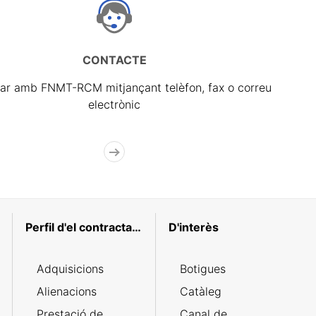
CONTACTE
ar amb FNMT-RCM mitjançant telèfon, fax o correu
electrònic
Perfil d'el contractant
D'interès
Adquisicions
Botigues
Alienacions
Catàleg
Prestació de
Canal de