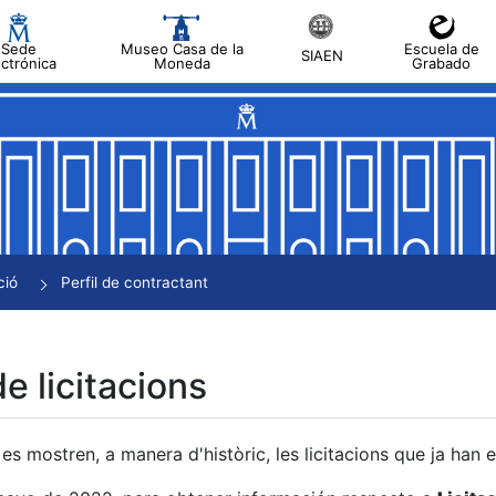
Sede
Museo Casa de la
Escuela de
SIAEN
ectrónica
Moneda
Grabado
a
a
a
a
ció
Perfil de contractant
a
de licitacions
es mostren, a manera d'històric, les licitacions que ja han 