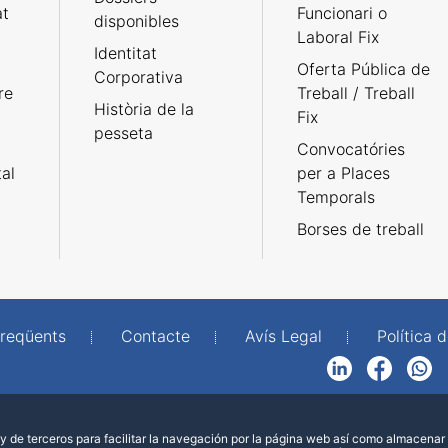
at
Funcionari o
disponibles
Laboral Fix
Identitat
Oferta Pública de
Corporativa
re
Treball / Treball
Història de la
Fix
pesseta
Convocatóries
tal
per a Places
Temporals
Borses de treball
freqüents
Contacte
Avís Legal
Política d
LinkedIn
Facebook
WhatsApp
 de terceros para facilitar la navegación por la página web así como almacenar 