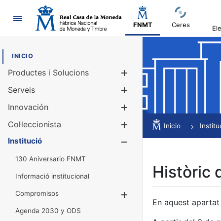
Navegació
FNMT
Ceres
El
INICIO
Productes i Solucions
Mostra/Amag
Serveis
Mostra/Amag
Innovación
Mostra/Amag
Col·leccionista
Mostra/Amag
Inicio
Institu
Institució
Mostra/Amag
130 Aniversario FNMT
Històric 
Informació institucional
Compromisos
Mostra/Amaga
En aquest apartat 
Agenda 2030 y ODS