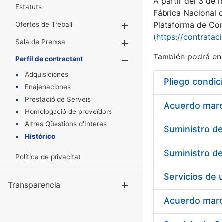
A partir del 3 de
Estatuts
Fábrica Nacional 
Plataforma de Cont
Ofertes de Treball
Mostra/Amaga
(https://contratac
Sala de Premsa
Mostra/Amaga
También podrá enc
Perfil de contractant
Mostra/Amaga
Adquisiciones
Pliego condic
Enajenaciones
Prestació de Serveis
Acuerdo marco
Homologació de proveïdors
Altres Qüestions d'Interès
Histórico
Política de privacitat
Transparencia
Mostra/Amag
Acuerdo marco