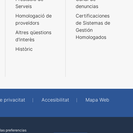
Serveis
denuncias
Homologació de
Certificaciones
proveïdors
de Sistemas de
Gestión
Altres qüestions
Homologados
d'interès
Històric
e privacitat
Accesibilitat
Mapa Web
las preferencias