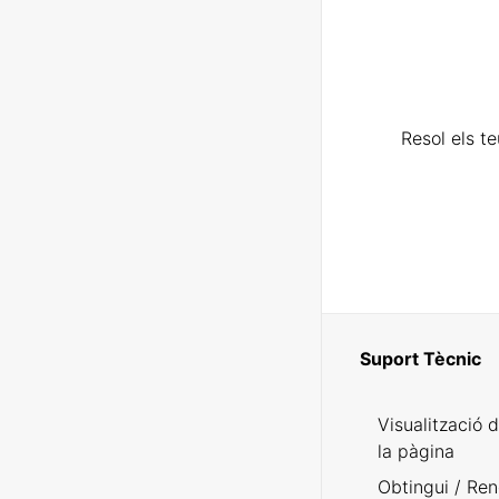
Resol els t
Suport Tècnic
Visualització 
la pàgina
Obtingui / Ren