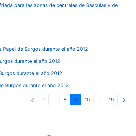
friada para las zonas de centrales de Básculas y de
e Papel de Burgos durante el año 2012
 Burgos durante el año 2012
 Burgos durante el año 2012
 de Burgos durante el año 2012
1
...
8
9
10
...
19
Pàgina
Pàgines intermèdies Utilitzeu TAB p
Pàgina
Pàgina
Pàgina
Pàgines intermè
Pàgina