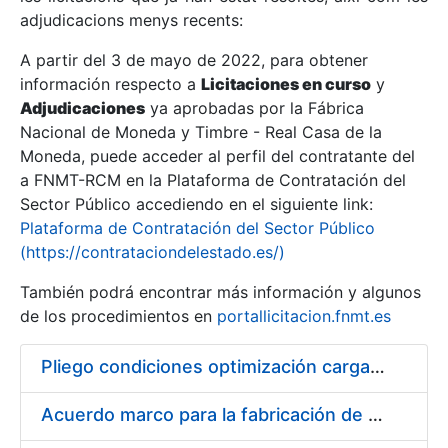
adjudicacions menys recents:
Mostra/Amaga
A partir del 3 de mayo de 2022, para obtener
información respecto a
Licitaciones en curso
y
Mostra/Amaga
Adjudicaciones
ya aprobadas por la Fábrica
Mostra/Amaga
Nacional de Moneda y Timbre - Real Casa de la
Moneda, puede acceder al perfil del contratante del
a FNMT-RCM en la Plataforma de Contratación del
Sector Público accediendo en el siguiente link:
Plataforma de Contratación del Sector Público
(https://contrataciondelestado.es/)
También podrá encontrar más información y algunos
de los procedimientos en
portallicitacion.fnmt.es
Pliego condiciones optimización cargas compras firmado
Mostra/Amaga
Acuerdo marco para la fabricación de piezas