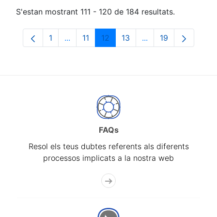
S'estan mostrant 111 - 120 de 184 resultats.
1
...
11
12
13
...
19
Pàgina
Pàgines intermèdies Utilitzeu TAB per na
Pàgina
Pàgina
Pàgina
Pàgines intermèdies
Pàgina
FAQs
Resol els teus dubtes referents als diferents
processos implicats a la nostra web