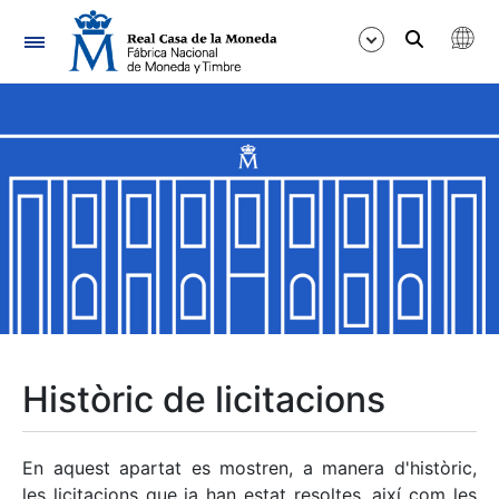
Navegació
Mostra/Amaga
Mostra/Amaga
Mostra/Amaga
Mostra/Amaga
Mostra/Amaga
Històric de licitacions
Mostra/Amaga
En aquest apartat es mostren, a manera d'històric,
les licitacions que ja han estat resoltes, així com les