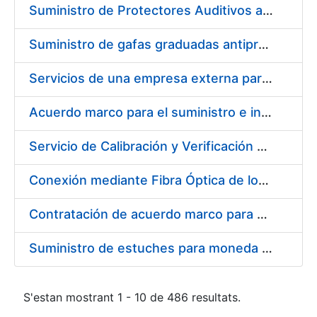
Suministro de Protectores Auditivos a medida para las personas trabajadoras de los Centros de Trabajo de Madrid y Burgos
Suministro de gafas graduadas antiproyecciones para los trabajadores de la FNMT-RCM en los centros de trabajo de Madrid y Burgos
Servicios de una empresa externa para el asesoramiento y resolución de los recursos de alzada que se presentan relacionados con procesos de selección para la FNMT-RCM
Acuerdo marco para el suministro e instalación de persianas, estores y otros complementos
Servicio de Calibración y Verificación Externa de los Equipos de Medición del Servicio de Prevención de la FNMT-RCM
Conexión mediante Fibra Óptica de los Centros de Proceso de Datos (CPDs) de las sedes de la FNMT-RCM de Burgos y Madrid
Contratación de acuerdo marco para el Suministro de Material de Electricidad para la Fábrica Nacional de Moneda y Timbre-Real Casa de la Moneda en su centro de trabajo de Burgos
Suministro de estuches para moneda de 30 €
S'estan mostrant 1 - 10 de 486 resultats.