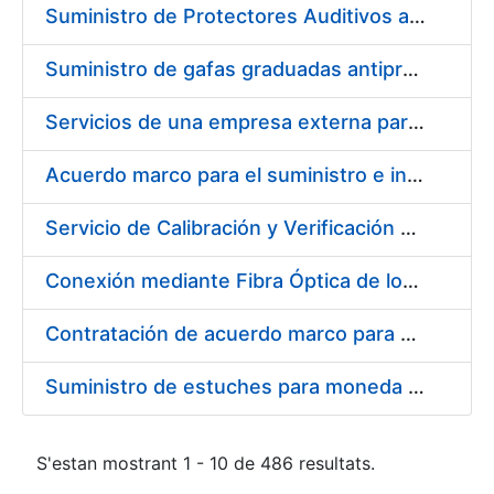
Suministro de Protectores Auditivos a medida para las personas trabajadoras de los Centros de Trabajo de Madrid y Burgos
Suministro de gafas graduadas antiproyecciones para los trabajadores de la FNMT-RCM en los centros de trabajo de Madrid y Burgos
Servicios de una empresa externa para el asesoramiento y resolución de los recursos de alzada que se presentan relacionados con procesos de selección para la FNMT-RCM
Acuerdo marco para el suministro e instalación de persianas, estores y otros complementos
Servicio de Calibración y Verificación Externa de los Equipos de Medición del Servicio de Prevención de la FNMT-RCM
Conexión mediante Fibra Óptica de los Centros de Proceso de Datos (CPDs) de las sedes de la FNMT-RCM de Burgos y Madrid
Contratación de acuerdo marco para el Suministro de Material de Electricidad para la Fábrica Nacional de Moneda y Timbre-Real Casa de la Moneda en su centro de trabajo de Burgos
Suministro de estuches para moneda de 30 €
S'estan mostrant 1 - 10 de 486 resultats.