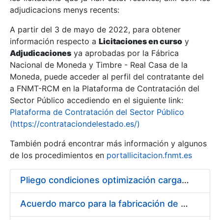
adjudicacions menys recents:
Mostra/Amaga
A partir del 3 de mayo de 2022, para obtener
información respecto a
Licitaciones en curso
y
Mostra/Amaga
Adjudicaciones
ya aprobadas por la Fábrica
Mostra/Amaga
Nacional de Moneda y Timbre - Real Casa de la
Moneda, puede acceder al perfil del contratante del
a FNMT-RCM en la Plataforma de Contratación del
Sector Público accediendo en el siguiente link:
Plataforma de Contratación del Sector Público
(https://contrataciondelestado.es/)
También podrá encontrar más información y algunos
de los procedimientos en
portallicitacion.fnmt.es
Pliego condiciones optimización cargas compras firmado
Mostra/Amaga
Acuerdo marco para la fabricación de piezas