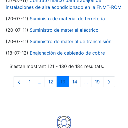
(27-07-11)
Contrato marco para trabajos de
instalaciones de aire acondicionado en la FNMT-RCM
(20-07-11)
Suministo de material de ferretería
(20-07-11)
Suministro de material eléctrico
(20-07-11)
Suministro de material de transmisión
(18-07-12)
Enajenación de cableado de cobre
S'estan mostrant 121 - 130 de 184 resultats.
1
...
12
13
14
...
19
Pàgina
Pàgines intermèdies Utilitzeu TAB per na
Pàgina
Pàgina
Pàgina
Pàgines intermèdies
Pàgina