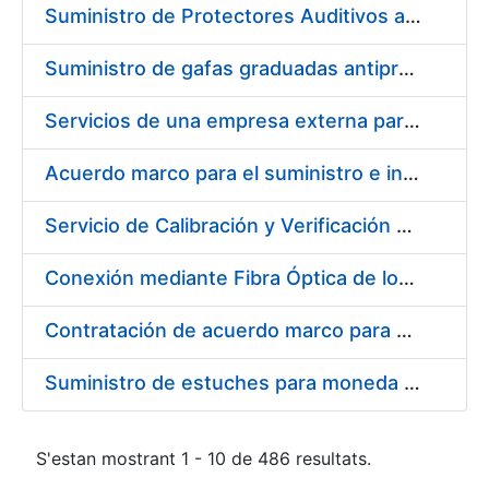
Suministro de Protectores Auditivos a medida para las personas trabajadoras de los Centros de Trabajo de Madrid y Burgos
Suministro de gafas graduadas antiproyecciones para los trabajadores de la FNMT-RCM en los centros de trabajo de Madrid y Burgos
Servicios de una empresa externa para el asesoramiento y resolución de los recursos de alzada que se presentan relacionados con procesos de selección para la FNMT-RCM
Acuerdo marco para el suministro e instalación de persianas, estores y otros complementos
Servicio de Calibración y Verificación Externa de los Equipos de Medición del Servicio de Prevención de la FNMT-RCM
Conexión mediante Fibra Óptica de los Centros de Proceso de Datos (CPDs) de las sedes de la FNMT-RCM de Burgos y Madrid
Contratación de acuerdo marco para el Suministro de Material de Electricidad para la Fábrica Nacional de Moneda y Timbre-Real Casa de la Moneda en su centro de trabajo de Burgos
Suministro de estuches para moneda de 30 €
S'estan mostrant 1 - 10 de 486 resultats.