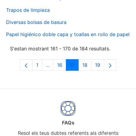
Trapos de limpieza
Diversas bolsas de basura
Papel higiénico doble capa y toallas en rollo de papel
S'estan mostrant 161 - 170 de 184 resultats.
1
...
16
17
18
19
Pàgina
Pàgines intermèdies Utilitzeu TAB per 
Pàgina
Pàgina
Pàgina
Pàgina
FAQs
Resol els teus dubtes referents als diferents