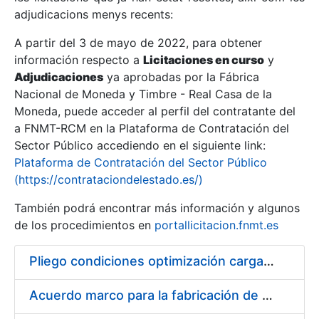
adjudicacions menys recents:
Mostra/Amaga
A partir del 3 de mayo de 2022, para obtener
información respecto a
Licitaciones en curso
y
Mostra/Amaga
Adjudicaciones
ya aprobadas por la Fábrica
Mostra/Amaga
Nacional de Moneda y Timbre - Real Casa de la
Moneda, puede acceder al perfil del contratante del
a FNMT-RCM en la Plataforma de Contratación del
Sector Público accediendo en el siguiente link:
Plataforma de Contratación del Sector Público
(https://contrataciondelestado.es/)
También podrá encontrar más información y algunos
de los procedimientos en
portallicitacion.fnmt.es
Pliego condiciones optimización cargas compras firmado
Mostra/Amaga
Acuerdo marco para la fabricación de piezas