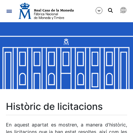
Navegació
Mostra/Amaga
Mostra/Amaga
Mostra/Amaga
Mostra/Amaga
Mostra/Amaga
Històric de licitacions
Mostra/Amaga
En aquest apartat es mostren, a manera d'històric,
les licitacions que ja han estat resoltes, així com les