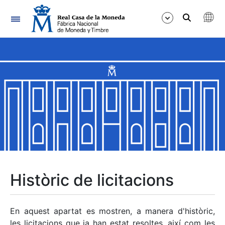
Navegació
Mostra/Amaga
Mostra/Amaga
Mostra/Amaga
Mostra/Amaga
Mostra/Amaga
Històric de licitacions
Mostra/Amaga
En aquest apartat es mostren, a manera d'històric,
les licitacions que ja han estat resoltes, així com les