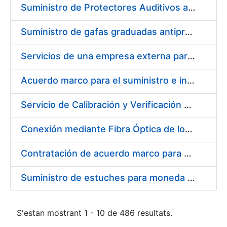
Suministro de Protectores Auditivos a medida para las personas trabajadoras de los Centros de Trabajo de Madrid y Burgos
Suministro de gafas graduadas antiproyecciones para los trabajadores de la FNMT-RCM en los centros de trabajo de Madrid y Burgos
Servicios de una empresa externa para el asesoramiento y resolución de los recursos de alzada que se presentan relacionados con procesos de selección para la FNMT-RCM
Acuerdo marco para el suministro e instalación de persianas, estores y otros complementos
Servicio de Calibración y Verificación Externa de los Equipos de Medición del Servicio de Prevención de la FNMT-RCM
Conexión mediante Fibra Óptica de los Centros de Proceso de Datos (CPDs) de las sedes de la FNMT-RCM de Burgos y Madrid
Contratación de acuerdo marco para el Suministro de Material de Electricidad para la Fábrica Nacional de Moneda y Timbre-Real Casa de la Moneda en su centro de trabajo de Burgos
Suministro de estuches para moneda de 30 €
S'estan mostrant 1 - 10 de 486 resultats.