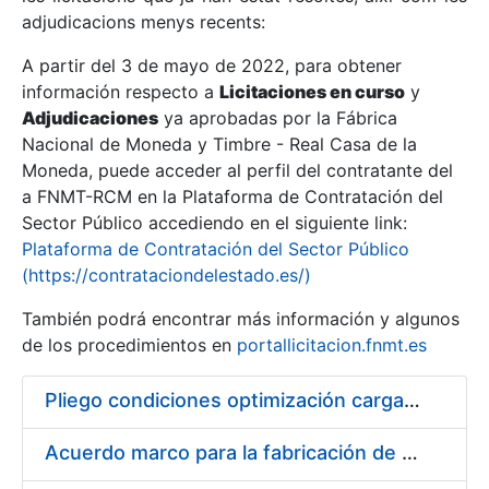
adjudicacions menys recents:
Mostra/Amaga
A partir del 3 de mayo de 2022, para obtener
información respecto a
Licitaciones en curso
y
Mostra/Amaga
Adjudicaciones
ya aprobadas por la Fábrica
Mostra/Amaga
Nacional de Moneda y Timbre - Real Casa de la
Moneda, puede acceder al perfil del contratante del
a FNMT-RCM en la Plataforma de Contratación del
Sector Público accediendo en el siguiente link:
Plataforma de Contratación del Sector Público
(https://contrataciondelestado.es/)
También podrá encontrar más información y algunos
de los procedimientos en
portallicitacion.fnmt.es
Pliego condiciones optimización cargas compras firmado
Mostra/Amaga
Acuerdo marco para la fabricación de piezas