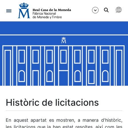
Navegació
Mostra/Amaga
Mostra/Amaga
Mostra/Amaga
Mostra/Amaga
Mostra/Amaga
Històric de licitacions
Mostra/Amaga
En aquest apartat es mostren, a manera d'històric,
les licitacions que ja han estat resoltes, així com les