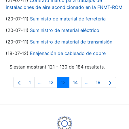
(27-07-11)
Contrato marco para trabajos de
instalaciones de aire acondicionado en la FNMT-RCM
(20-07-11)
Suministo de material de ferretería
(20-07-11)
Suministro de material eléctrico
(20-07-11)
Suministro de material de transmisión
(18-07-12)
Enajenación de cableado de cobre
S'estan mostrant 121 - 130 de 184 resultats.
1
...
12
13
14
...
19
Pàgina
Pàgines intermèdies Utilitzeu TAB per na
Pàgina
Pàgina
Pàgina
Pàgines intermèdies
Pàgina