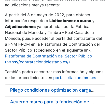
adjudicacions menys recents:
Mostra/Amaga
A partir del 3 de mayo de 2022, para obtener
información respecto a
Licitaciones en curso
y
Mostra/Amaga
Adjudicaciones
ya aprobadas por la Fábrica
Mostra/Amaga
Nacional de Moneda y Timbre - Real Casa de la
Moneda, puede acceder al perfil del contratante del
a FNMT-RCM en la Plataforma de Contratación del
Sector Público accediendo en el siguiente link:
Plataforma de Contratación del Sector Público
(https://contrataciondelestado.es/)
También podrá encontrar más información y algunos
de los procedimientos en
portallicitacion.fnmt.es
Pliego condiciones optimización cargas compras firmado
Mostra/Amaga
Acuerdo marco para la fabricación de piezas