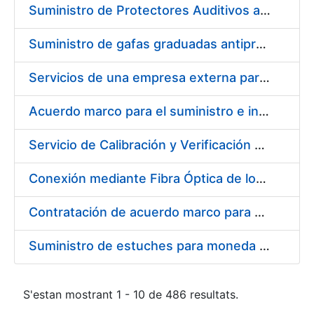
Suministro de Protectores Auditivos a medida para las personas trabajadoras de los Centros de Trabajo de Madrid y Burgos
Suministro de gafas graduadas antiproyecciones para los trabajadores de la FNMT-RCM en los centros de trabajo de Madrid y Burgos
Servicios de una empresa externa para el asesoramiento y resolución de los recursos de alzada que se presentan relacionados con procesos de selección para la FNMT-RCM
Acuerdo marco para el suministro e instalación de persianas, estores y otros complementos
Servicio de Calibración y Verificación Externa de los Equipos de Medición del Servicio de Prevención de la FNMT-RCM
Conexión mediante Fibra Óptica de los Centros de Proceso de Datos (CPDs) de las sedes de la FNMT-RCM de Burgos y Madrid
Contratación de acuerdo marco para el Suministro de Material de Electricidad para la Fábrica Nacional de Moneda y Timbre-Real Casa de la Moneda en su centro de trabajo de Burgos
Suministro de estuches para moneda de 30 €
S'estan mostrant 1 - 10 de 486 resultats.