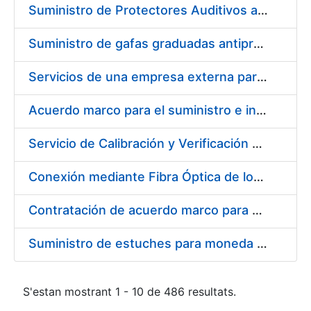
Suministro de Protectores Auditivos a medida para las personas trabajadoras de los Centros de Trabajo de Madrid y Burgos
Suministro de gafas graduadas antiproyecciones para los trabajadores de la FNMT-RCM en los centros de trabajo de Madrid y Burgos
Servicios de una empresa externa para el asesoramiento y resolución de los recursos de alzada que se presentan relacionados con procesos de selección para la FNMT-RCM
Acuerdo marco para el suministro e instalación de persianas, estores y otros complementos
Servicio de Calibración y Verificación Externa de los Equipos de Medición del Servicio de Prevención de la FNMT-RCM
Conexión mediante Fibra Óptica de los Centros de Proceso de Datos (CPDs) de las sedes de la FNMT-RCM de Burgos y Madrid
Contratación de acuerdo marco para el Suministro de Material de Electricidad para la Fábrica Nacional de Moneda y Timbre-Real Casa de la Moneda en su centro de trabajo de Burgos
Suministro de estuches para moneda de 30 €
S'estan mostrant 1 - 10 de 486 resultats.