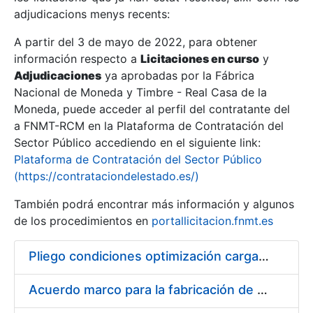
adjudicacions menys recents:
Mostra/Amaga
A partir del 3 de mayo de 2022, para obtener
información respecto a
Licitaciones en curso
y
Mostra/Amaga
Adjudicaciones
ya aprobadas por la Fábrica
Mostra/Amaga
Nacional de Moneda y Timbre - Real Casa de la
Moneda, puede acceder al perfil del contratante del
a FNMT-RCM en la Plataforma de Contratación del
Sector Público accediendo en el siguiente link:
Plataforma de Contratación del Sector Público
(https://contrataciondelestado.es/)
También podrá encontrar más información y algunos
de los procedimientos en
portallicitacion.fnmt.es
Pliego condiciones optimización cargas compras firmado
Mostra/Amaga
Acuerdo marco para la fabricación de piezas