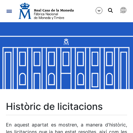
Navegació
Mostra/Amaga
Mostra/Amaga
Mostra/Amaga
Mostra/Amaga
Mostra/Amaga
Històric de licitacions
Mostra/Amaga
En aquest apartat es mostren, a manera d'històric,
les licitacions que ja han estat resoltes, així com les