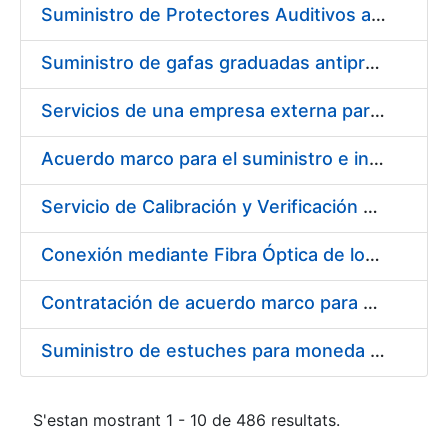
Suministro de Protectores Auditivos a medida para las personas trabajadoras de los Centros de Trabajo de Madrid y Burgos
Suministro de gafas graduadas antiproyecciones para los trabajadores de la FNMT-RCM en los centros de trabajo de Madrid y Burgos
Servicios de una empresa externa para el asesoramiento y resolución de los recursos de alzada que se presentan relacionados con procesos de selección para la FNMT-RCM
Acuerdo marco para el suministro e instalación de persianas, estores y otros complementos
Servicio de Calibración y Verificación Externa de los Equipos de Medición del Servicio de Prevención de la FNMT-RCM
Conexión mediante Fibra Óptica de los Centros de Proceso de Datos (CPDs) de las sedes de la FNMT-RCM de Burgos y Madrid
Contratación de acuerdo marco para el Suministro de Material de Electricidad para la Fábrica Nacional de Moneda y Timbre-Real Casa de la Moneda en su centro de trabajo de Burgos
Suministro de estuches para moneda de 30 €
S'estan mostrant 1 - 10 de 486 resultats.