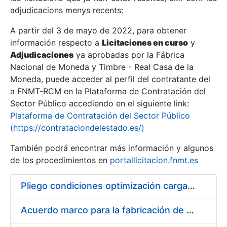
adjudicacions menys recents:
Mostra/Amaga
A partir del 3 de mayo de 2022, para obtener
información respecto a
Licitaciones en curso
y
Mostra/Amaga
Adjudicaciones
ya aprobadas por la Fábrica
Mostra/Amaga
Nacional de Moneda y Timbre - Real Casa de la
Moneda, puede acceder al perfil del contratante del
a FNMT-RCM en la Plataforma de Contratación del
Sector Público accediendo en el siguiente link:
Plataforma de Contratación del Sector Público
(https://contrataciondelestado.es/)
También podrá encontrar más información y algunos
de los procedimientos en
portallicitacion.fnmt.es
Pliego condiciones optimización cargas compras firmado
Mostra/Amaga
Acuerdo marco para la fabricación de piezas