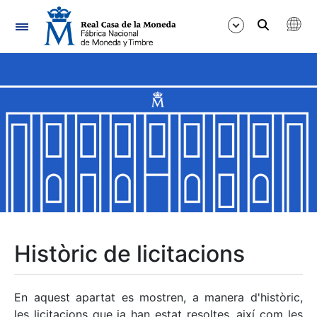
Navegació
Mostra/Amaga
Mostra/Amaga
Mostra/Amaga
Mostra/Amaga
Mostra/Amaga
Històric de licitacions
Mostra/Amaga
En aquest apartat es mostren, a manera d'històric,
les licitacions que ja han estat resoltes, així com les