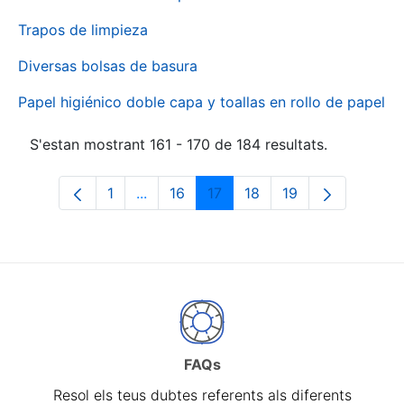
Trapos de limpieza
Diversas bolsas de basura
Papel higiénico doble capa y toallas en rollo de papel
S'estan mostrant 161 - 170 de 184 resultats.
1
...
16
17
18
19
Pàgina
Pàgines intermèdies Utilitzeu TAB per 
Pàgina
Pàgina
Pàgina
Pàgina
FAQs
Resol els teus dubtes referents als diferents