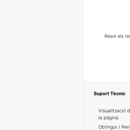
Resol els t
Suport Tècnic
Visualització 
la pàgina
Obtingui / Ren