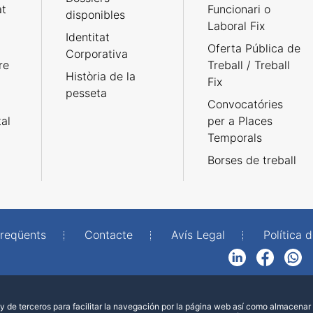
at
Funcionari o
disponibles
Laboral Fix
Identitat
Oferta Pública de
Corporativa
re
Treball / Treball
Història de la
Fix
pesseta
Convocatóries
tal
per a Places
Temporals
Borses de treball
freqüents
Contacte
Avís Legal
Política d
LinkedIn
Facebook
WhatsApp
 de terceros para facilitar la navegación por la página web así como almacenar 