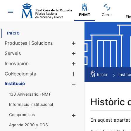
Navegació
FNMT
Ceres
El
INICIO
Productes i Solucions
Mostra/Amag
Serveis
Mostra/Amag
Innovación
Mostra/Amag
Col·leccionista
Mostra/Amag
Inicio
Institu
Institució
Mostra/Amag
130 Aniversario FNMT
Històric 
Informació institucional
Compromisos
Mostra/Amaga
En aquest apartat 
Agenda 2030 y ODS