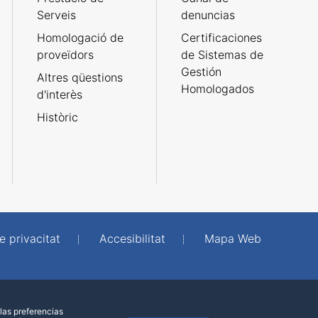
Serveis
denuncias
Homologació de
Certificaciones
proveïdors
de Sistemas de
Gestión
Altres qüestions
Homologados
d'interès
Històric
e privacitat
Accesibilitat
Mapa Web
las preferencias