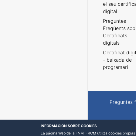
el seu certific
digital
Preguntes
Freqüents sob
Certificats
digitals
Certificat digi
- baixada de
programari
Preguntes 
INFORMACIÓN SOBRE COOKIES
La página Web de la FNMT-RCM utiliza cookies propias y