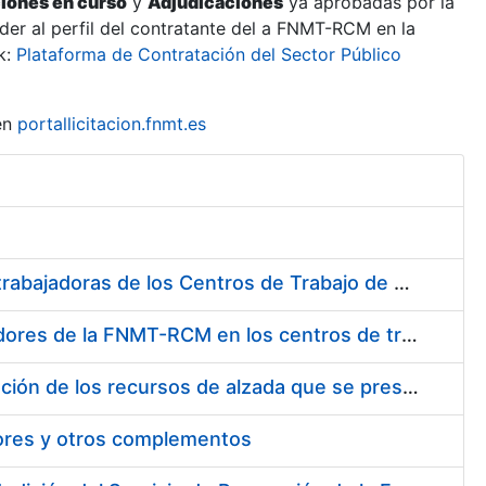
ciones en curso
y
Adjudicaciones
ya aprobadas por la
er al perfil del contratante del a FNMT-RCM en la
k:
Plataforma de Contratación del Sector Público
en
portallicitacion.fnmt.es
Suministro de Protectores Auditivos a medida para las personas trabajadoras de los Centros de Trabajo de Madrid y Burgos
Suministro de gafas graduadas antiproyecciones para los trabajadores de la FNMT-RCM en los centros de trabajo de Madrid y Burgos
Servicios de una empresa externa para el asesoramiento y resolución de los recursos de alzada que se presentan relacionados con procesos de selección para la FNMT-RCM
tores y otros complementos