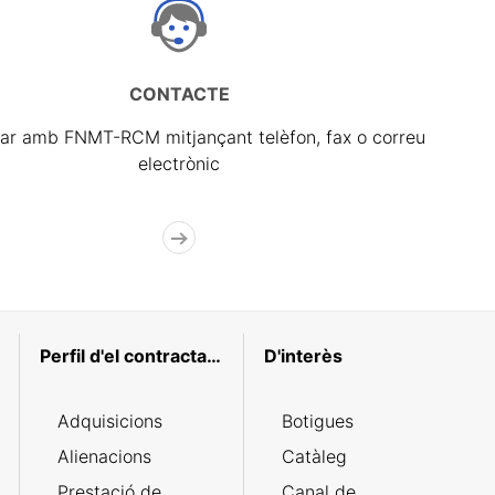
CONTACTE
ar amb FNMT-RCM mitjançant telèfon, fax o correu
electrònic
Perfil d'el contractant
D'interès
Adquisicions
Botigues
Alienacions
Catàleg
Prestació de
Canal de