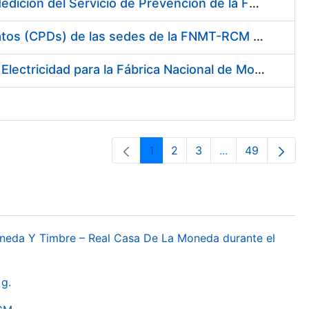
Servicio de Calibración y Verificación Externa de los Equipos de Medición del Servicio de Prevención de la FNMT-RCM
Conexión mediante Fibra Óptica de los Centros de Proceso de Datos (CPDs) de las sedes de la FNMT-RCM de Burgos y Madrid
Contratación de acuerdo marco para el Suministro de Material de Electricidad para la Fábrica Nacional de Moneda y Timbre-Real Casa de la Moneda en su centro de trabajo de Burgos
1
2
3
...
49
Pàgina
Pàgina
Pàgina
Pàgines intermèd
Pàgina
oneda Y Timbre – Real Casa De La Moneda durante el
g.