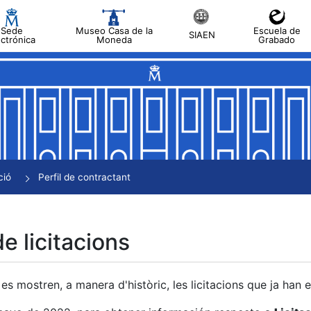
Sede
Museo Casa de la
Escuela de
SIAEN
ectrónica
Moneda
Grabado
a
a
a
a
ció
Perfil de contractant
a
de licitacions
es mostren, a manera d'històric, les licitacions que ja han 