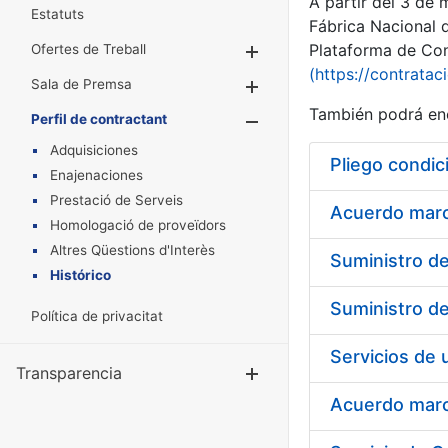
A partir del 3 de
Estatuts
Fábrica Nacional 
Plataforma de Cont
Ofertes de Treball
Mostra/Amaga
(https://contratac
Sala de Premsa
Mostra/Amaga
También podrá enc
Perfil de contractant
Mostra/Amaga
Adquisiciones
Pliego condic
Enajenaciones
Prestació de Serveis
Acuerdo marco
Homologació de proveïdors
Altres Qüestions d'Interès
Histórico
Política de privacitat
Transparencia
Mostra/Amag
Acuerdo marco