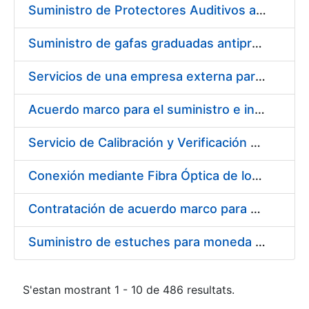
Suministro de Protectores Auditivos a medida para las personas trabajadoras de los Centros de Trabajo de Madrid y Burgos
Suministro de gafas graduadas antiproyecciones para los trabajadores de la FNMT-RCM en los centros de trabajo de Madrid y Burgos
Servicios de una empresa externa para el asesoramiento y resolución de los recursos de alzada que se presentan relacionados con procesos de selección para la FNMT-RCM
Acuerdo marco para el suministro e instalación de persianas, estores y otros complementos
Servicio de Calibración y Verificación Externa de los Equipos de Medición del Servicio de Prevención de la FNMT-RCM
Conexión mediante Fibra Óptica de los Centros de Proceso de Datos (CPDs) de las sedes de la FNMT-RCM de Burgos y Madrid
Contratación de acuerdo marco para el Suministro de Material de Electricidad para la Fábrica Nacional de Moneda y Timbre-Real Casa de la Moneda en su centro de trabajo de Burgos
Suministro de estuches para moneda de 30 €
S'estan mostrant 1 - 10 de 486 resultats.