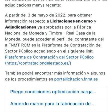
adjudicacions menys recents:
Mostra/Amaga
A partir del 3 de mayo de 2022, para obtener
información respecto a
Licitaciones en curso
y
Mostra/Amaga
Adjudicaciones
ya aprobadas por la Fábrica
Mostra/Amaga
Nacional de Moneda y Timbre - Real Casa de la
Moneda, puede acceder al perfil del contratante del
a FNMT-RCM en la Plataforma de Contratación del
Sector Público accediendo en el siguiente link:
Plataforma de Contratación del Sector Público
(https://contrataciondelestado.es/)
También podrá encontrar más información y algunos
de los procedimientos en
portallicitacion.fnmt.es
Pliego condiciones optimización cargas compras firmado
Mostra/Amaga
Acuerdo marco para la fabricación de piezas