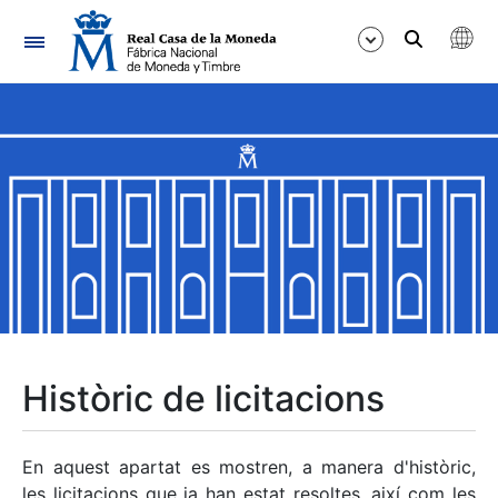
Navegació
Mostra/Amaga
Mostra/Amaga
Mostra/Amaga
Mostra/Amaga
Mostra/Amaga
Històric de licitacions
Mostra/Amaga
En aquest apartat es mostren, a manera d'històric,
les licitacions que ja han estat resoltes, així com les