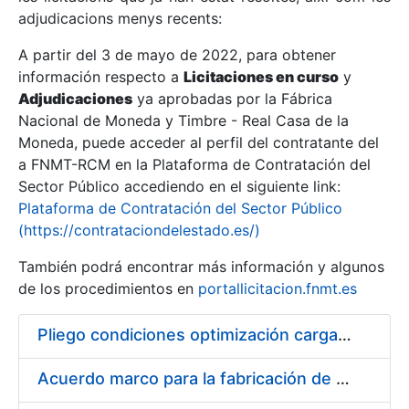
adjudicacions menys recents:
Mostra/Amaga
A partir del 3 de mayo de 2022, para obtener
información respecto a
Licitaciones en curso
y
Mostra/Amaga
Adjudicaciones
ya aprobadas por la Fábrica
Mostra/Amaga
Nacional de Moneda y Timbre - Real Casa de la
Moneda, puede acceder al perfil del contratante del
a FNMT-RCM en la Plataforma de Contratación del
Sector Público accediendo en el siguiente link:
Plataforma de Contratación del Sector Público
(https://contrataciondelestado.es/)
También podrá encontrar más información y algunos
de los procedimientos en
portallicitacion.fnmt.es
Pliego condiciones optimización cargas compras firmado
Mostra/Amaga
Acuerdo marco para la fabricación de piezas