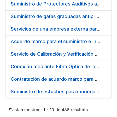
Suministro de Protectores Auditivos a medida para las personas trabajadoras de los Centros de Trabajo de Madrid y Burgos
Suministro de gafas graduadas antiproyecciones para los trabajadores de la FNMT-RCM en los centros de trabajo de Madrid y Burgos
Servicios de una empresa externa para el asesoramiento y resolución de los recursos de alzada que se presentan relacionados con procesos de selección para la FNMT-RCM
Acuerdo marco para el suministro e instalación de persianas, estores y otros complementos
Servicio de Calibración y Verificación Externa de los Equipos de Medición del Servicio de Prevención de la FNMT-RCM
Conexión mediante Fibra Óptica de los Centros de Proceso de Datos (CPDs) de las sedes de la FNMT-RCM de Burgos y Madrid
Contratación de acuerdo marco para el Suministro de Material de Electricidad para la Fábrica Nacional de Moneda y Timbre-Real Casa de la Moneda en su centro de trabajo de Burgos
Suministro de estuches para moneda de 30 €
S'estan mostrant 1 - 10 de 486 resultats.