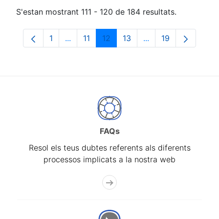
S'estan mostrant 111 - 120 de 184 resultats.
1
...
11
12
13
...
19
Pàgina
Pàgines intermèdies Utilitzeu TAB per na
Pàgina
Pàgina
Pàgina
Pàgines intermèdies
Pàgina
FAQs
Resol els teus dubtes referents als diferents
processos implicats a la nostra web