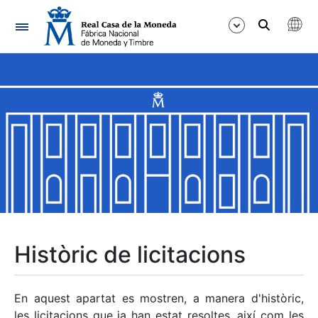
Navegació
Mostra/Amaga
Mostra/Amaga
Mostra/Amaga
Mostra/Amaga
Mostra/Amaga
Històric de licitacions
Mostra/Amaga
En aquest apartat es mostren, a manera d'històric,
les licitacions que ja han estat resoltes, així com les