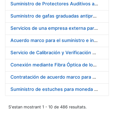
Suministro de Protectores Auditivos a medida para las personas trabajadoras de los Centros de Trabajo de Madrid y Burgos
Suministro de gafas graduadas antiproyecciones para los trabajadores de la FNMT-RCM en los centros de trabajo de Madrid y Burgos
Servicios de una empresa externa para el asesoramiento y resolución de los recursos de alzada que se presentan relacionados con procesos de selección para la FNMT-RCM
Acuerdo marco para el suministro e instalación de persianas, estores y otros complementos
Servicio de Calibración y Verificación Externa de los Equipos de Medición del Servicio de Prevención de la FNMT-RCM
Conexión mediante Fibra Óptica de los Centros de Proceso de Datos (CPDs) de las sedes de la FNMT-RCM de Burgos y Madrid
Contratación de acuerdo marco para el Suministro de Material de Electricidad para la Fábrica Nacional de Moneda y Timbre-Real Casa de la Moneda en su centro de trabajo de Burgos
Suministro de estuches para moneda de 30 €
S'estan mostrant 1 - 10 de 486 resultats.