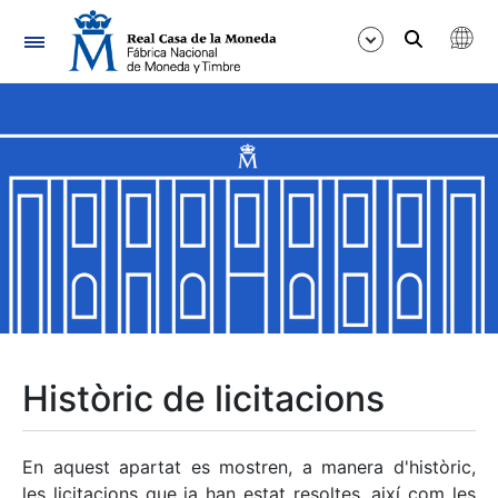
Navegació
Mostra/Amaga
Mostra/Amaga
Mostra/Amaga
Mostra/Amaga
Mostra/Amaga
Històric de licitacions
Mostra/Amaga
En aquest apartat es mostren, a manera d'històric,
les licitacions que ja han estat resoltes, així com les