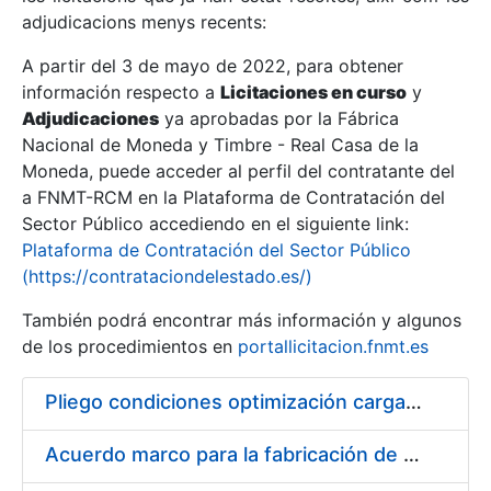
adjudicacions menys recents:
Mostra/Amaga
A partir del 3 de mayo de 2022, para obtener
información respecto a
Licitaciones en curso
y
Mostra/Amaga
Adjudicaciones
ya aprobadas por la Fábrica
Mostra/Amaga
Nacional de Moneda y Timbre - Real Casa de la
Moneda, puede acceder al perfil del contratante del
a FNMT-RCM en la Plataforma de Contratación del
Sector Público accediendo en el siguiente link:
Plataforma de Contratación del Sector Público
(https://contrataciondelestado.es/)
También podrá encontrar más información y algunos
de los procedimientos en
portallicitacion.fnmt.es
Pliego condiciones optimización cargas compras firmado
Mostra/Amaga
Acuerdo marco para la fabricación de piezas