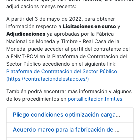
adjudicacions menys recents:
Mostra/Amaga
A partir del 3 de mayo de 2022, para obtener
información respecto a
Licitaciones en curso
y
Mostra/Amaga
Adjudicaciones
ya aprobadas por la Fábrica
Mostra/Amaga
Nacional de Moneda y Timbre - Real Casa de la
Moneda, puede acceder al perfil del contratante del
a FNMT-RCM en la Plataforma de Contratación del
Sector Público accediendo en el siguiente link:
Plataforma de Contratación del Sector Público
(https://contrataciondelestado.es/)
También podrá encontrar más información y algunos
de los procedimientos en
portallicitacion.fnmt.es
Pliego condiciones optimización cargas compras firmado
Mostra/Amaga
Acuerdo marco para la fabricación de piezas