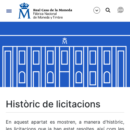
Navegació
Mostra/Amaga
Mostra/Amaga
Mostra/Amaga
Mostra/Amaga
Mostra/Amaga
Històric de licitacions
Mostra/Amaga
En aquest apartat es mostren, a manera d'històric,
les licitacions que ja han estat resoltes, així com les