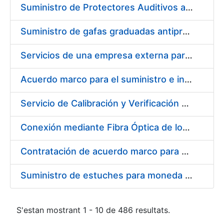
Suministro de Protectores Auditivos a medida para las personas trabajadoras de los Centros de Trabajo de Madrid y Burgos
Suministro de gafas graduadas antiproyecciones para los trabajadores de la FNMT-RCM en los centros de trabajo de Madrid y Burgos
Servicios de una empresa externa para el asesoramiento y resolución de los recursos de alzada que se presentan relacionados con procesos de selección para la FNMT-RCM
Acuerdo marco para el suministro e instalación de persianas, estores y otros complementos
Servicio de Calibración y Verificación Externa de los Equipos de Medición del Servicio de Prevención de la FNMT-RCM
Conexión mediante Fibra Óptica de los Centros de Proceso de Datos (CPDs) de las sedes de la FNMT-RCM de Burgos y Madrid
Contratación de acuerdo marco para el Suministro de Material de Electricidad para la Fábrica Nacional de Moneda y Timbre-Real Casa de la Moneda en su centro de trabajo de Burgos
Suministro de estuches para moneda de 30 €
S'estan mostrant 1 - 10 de 486 resultats.