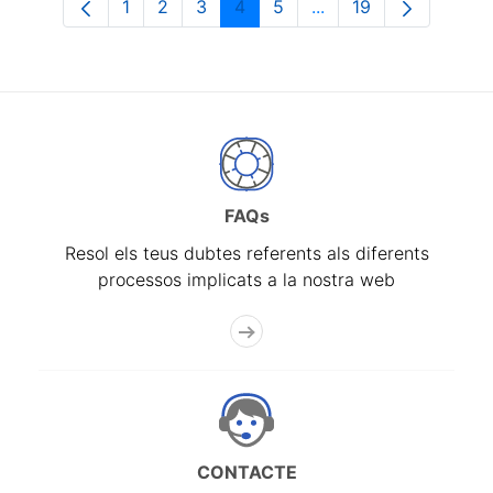
1
2
3
4
5
...
19
Pàgina
Pàgina
Pàgina
Pàgina
Pàgina
Pàgines intermèdies 
Pàgina
FAQs
Resol els teus dubtes referents als diferents
processos implicats a la nostra web
CONTACTE