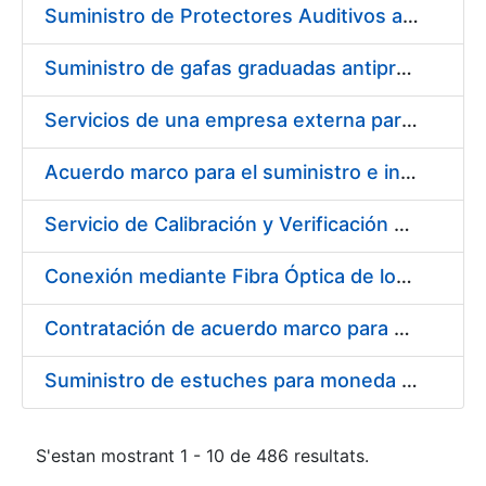
Suministro de Protectores Auditivos a medida para las personas trabajadoras de los Centros de Trabajo de Madrid y Burgos
Suministro de gafas graduadas antiproyecciones para los trabajadores de la FNMT-RCM en los centros de trabajo de Madrid y Burgos
Servicios de una empresa externa para el asesoramiento y resolución de los recursos de alzada que se presentan relacionados con procesos de selección para la FNMT-RCM
Acuerdo marco para el suministro e instalación de persianas, estores y otros complementos
Servicio de Calibración y Verificación Externa de los Equipos de Medición del Servicio de Prevención de la FNMT-RCM
Conexión mediante Fibra Óptica de los Centros de Proceso de Datos (CPDs) de las sedes de la FNMT-RCM de Burgos y Madrid
Contratación de acuerdo marco para el Suministro de Material de Electricidad para la Fábrica Nacional de Moneda y Timbre-Real Casa de la Moneda en su centro de trabajo de Burgos
Suministro de estuches para moneda de 30 €
S'estan mostrant 1 - 10 de 486 resultats.