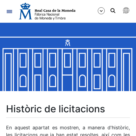
Navegació
Mostra/Amaga
Mostra/Amaga
Mostra/Amaga
Mostra/Amaga
Mostra/Amaga
Històric de licitacions
Mostra/Amaga
En aquest apartat es mostren, a manera d'històric,
les licitacions que ja han estat resoltes, així com les