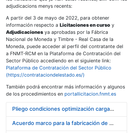
adjudicacions menys recents:
Mostra/Amaga
A partir del 3 de mayo de 2022, para obtener
información respecto a
Licitaciones en curso
y
Mostra/Amaga
Adjudicaciones
ya aprobadas por la Fábrica
Mostra/Amaga
Nacional de Moneda y Timbre - Real Casa de la
Moneda, puede acceder al perfil del contratante del
a FNMT-RCM en la Plataforma de Contratación del
Sector Público accediendo en el siguiente link:
Plataforma de Contratación del Sector Público
(https://contrataciondelestado.es/)
También podrá encontrar más información y algunos
de los procedimientos en
portallicitacion.fnmt.es
Pliego condiciones optimización cargas compras firmado
Mostra/Amaga
Acuerdo marco para la fabricación de piezas