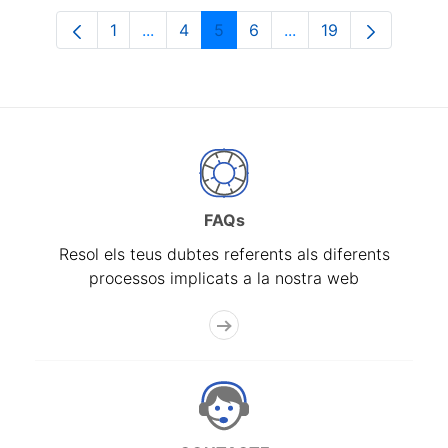
1
...
4
5
6
...
19
Pàgina
Pàgines intermèdies Utilitzeu TAB per n
Pàgina
Pàgina
Pàgina
Pàgines intermèdies 
Pàgina
FAQs
Resol els teus dubtes referents als diferents
processos implicats a la nostra web