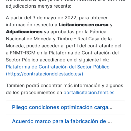
adjudicacions menys recents:
Mostra/Amaga
A partir del 3 de mayo de 2022, para obtener
información respecto a
Licitaciones en curso
y
Mostra/Amaga
Adjudicaciones
ya aprobadas por la Fábrica
Mostra/Amaga
Nacional de Moneda y Timbre - Real Casa de la
Moneda, puede acceder al perfil del contratante del
a FNMT-RCM en la Plataforma de Contratación del
Sector Público accediendo en el siguiente link:
Plataforma de Contratación del Sector Público
(https://contrataciondelestado.es/)
También podrá encontrar más información y algunos
de los procedimientos en
portallicitacion.fnmt.es
Pliego condiciones optimización cargas compras firmado
Mostra/Amaga
Acuerdo marco para la fabricación de piezas