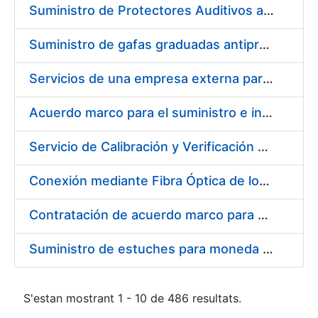
Suministro de Protectores Auditivos a medida para las personas trabajadoras de los Centros de Trabajo de Madrid y Burgos
Suministro de gafas graduadas antiproyecciones para los trabajadores de la FNMT-RCM en los centros de trabajo de Madrid y Burgos
Servicios de una empresa externa para el asesoramiento y resolución de los recursos de alzada que se presentan relacionados con procesos de selección para la FNMT-RCM
Acuerdo marco para el suministro e instalación de persianas, estores y otros complementos
Servicio de Calibración y Verificación Externa de los Equipos de Medición del Servicio de Prevención de la FNMT-RCM
Conexión mediante Fibra Óptica de los Centros de Proceso de Datos (CPDs) de las sedes de la FNMT-RCM de Burgos y Madrid
Contratación de acuerdo marco para el Suministro de Material de Electricidad para la Fábrica Nacional de Moneda y Timbre-Real Casa de la Moneda en su centro de trabajo de Burgos
Suministro de estuches para moneda de 30 €
S'estan mostrant 1 - 10 de 486 resultats.