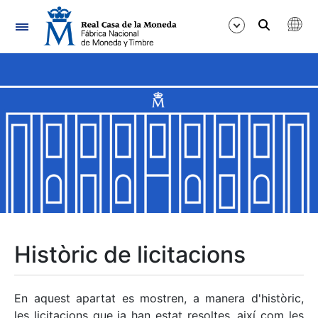
Navegació
Mostra/Amaga
Mostra/Amaga
Mostra/Amaga
Mostra/Amaga
Mostra/Amaga
Històric de licitacions
Mostra/Amaga
En aquest apartat es mostren, a manera d'històric,
les licitacions que ja han estat resoltes, així com les