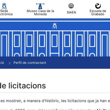
Sede
Museo Casa de la
Escuela de
SIAEN
ectrónica
Moneda
Grabado
a
a
a
a
ció
Perfil de contractant
a
de licitacions
es mostren, a manera d'històric, les licitacions que ja han 