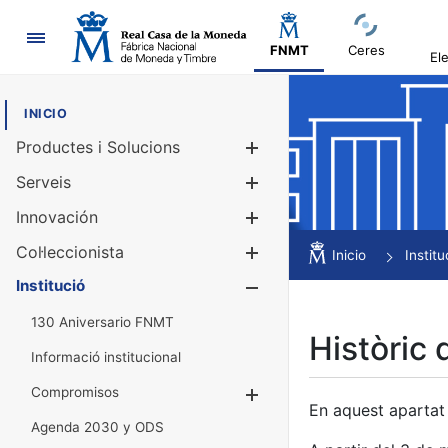
Navegació
FNMT
Ceres
El
INICIO
Productes i Solucions
Mostra/Amag
Serveis
Mostra/Amag
Innovación
Mostra/Amag
Col·leccionista
Mostra/Amag
Inicio
Institu
Institució
Mostra/Amag
130 Aniversario FNMT
Històric 
Informació institucional
Compromisos
Mostra/Amaga
En aquest apartat 
Agenda 2030 y ODS