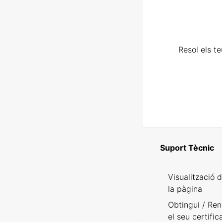
Resol els t
Suport Tècnic
Visualització 
la pàgina
Obtingui / Ren
el seu certific