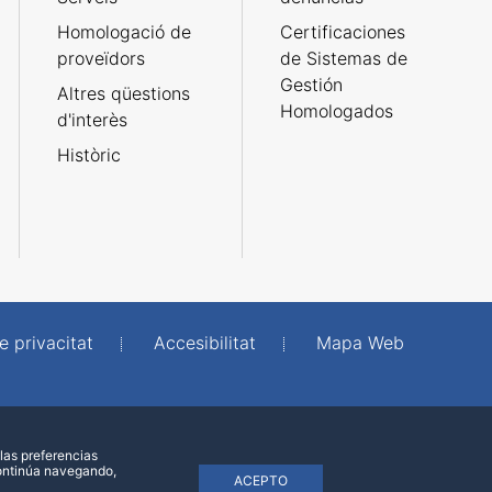
Homologació de
Certificaciones
proveïdors
de Sistemas de
Gestión
Altres qüestions
Homologados
d'interès
Històric
e privacitat
Accesibilitat
Mapa Web
las preferencias
continúa navegando,
ACEPTO