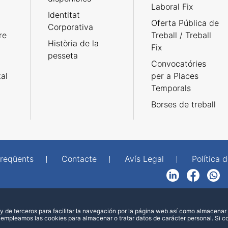
Laboral Fix
Identitat
Oferta Pública de
Corporativa
re
Treball / Treball
Història de la
Fix
pesseta
Convocatóries
tal
per a Places
Temporals
Borses de treball
freqüents
Contacte
Avís Legal
Política d
LinkedIn
Facebook
WhatsApp
 de terceros para facilitar la navegación por la página web así como almacenar 
 empleamos las cookies para almacenar o tratar datos de carácter personal. Si 