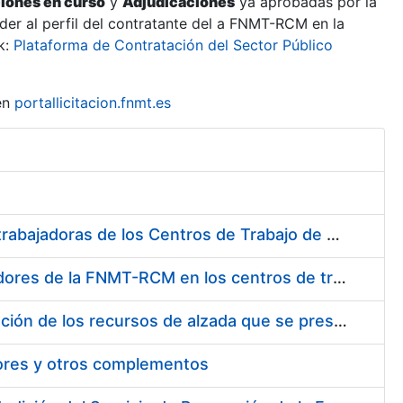
ciones en curso
y
Adjudicaciones
ya aprobadas por la
er al perfil del contratante del a FNMT-RCM en la
k:
Plataforma de Contratación del Sector Público
en
portallicitacion.fnmt.es
Suministro de Protectores Auditivos a medida para las personas trabajadoras de los Centros de Trabajo de Madrid y Burgos
Suministro de gafas graduadas antiproyecciones para los trabajadores de la FNMT-RCM en los centros de trabajo de Madrid y Burgos
Servicios de una empresa externa para el asesoramiento y resolución de los recursos de alzada que se presentan relacionados con procesos de selección para la FNMT-RCM
tores y otros complementos