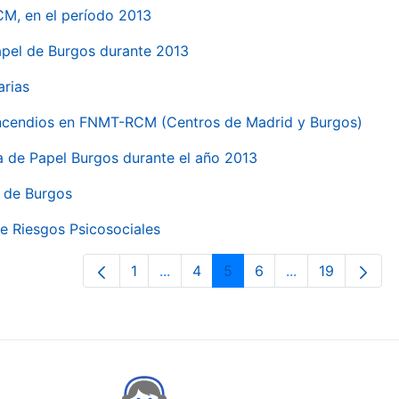
CM, en el período 2013
papel de Burgos durante 2013
arias
 incendios en FNMT-RCM (Centros de Madrid y Burgos)
ca de Papel Burgos durante el año 2013
l de Burgos
e Riesgos Psicosociales
1
...
4
5
6
...
19
Pàgina
Pàgines intermèdies Utilitzeu TAB 
Pàgina
Pàgina
Pàgina
Pàgines intermè
Pàgina