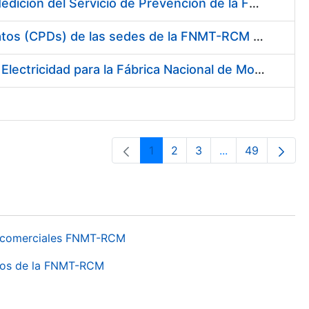
Servicio de Calibración y Verificación Externa de los Equipos de Medición del Servicio de Prevención de la FNMT-RCM
Conexión mediante Fibra Óptica de los Centros de Proceso de Datos (CPDs) de las sedes de la FNMT-RCM de Burgos y Madrid
Contratación de acuerdo marco para el Suministro de Material de Electricidad para la Fábrica Nacional de Moneda y Timbre-Real Casa de la Moneda en su centro de trabajo de Burgos
1
2
3
...
49
Pàgina
Pàgina
Pàgina
Pàgines intermèd
Pàgina
os comerciales FNMT-RCM
ntros de la FNMT-RCM