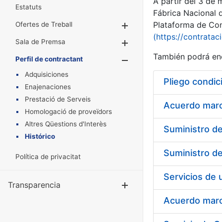
A partir del 3 de
Estatuts
Fábrica Nacional 
Plataforma de Cont
Ofertes de Treball
Mostra/Amaga
(https://contratac
Sala de Premsa
Mostra/Amaga
También podrá enc
Perfil de contractant
Mostra/Amaga
Adquisiciones
Pliego condic
Enajenaciones
Prestació de Serveis
Acuerdo marco
Homologació de proveïdors
Altres Qüestions d'Interès
Histórico
Política de privacitat
Transparencia
Mostra/Amag
Acuerdo marco