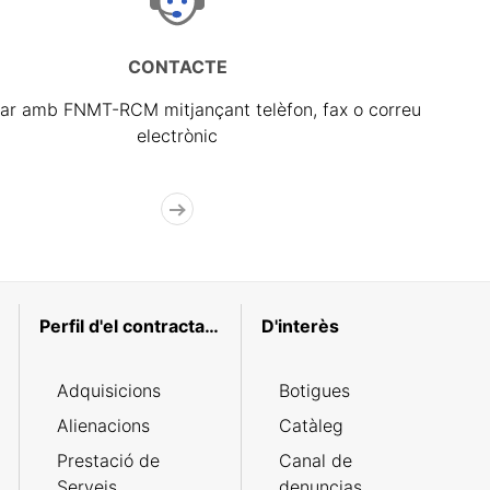
CONTACTE
ar amb FNMT-RCM mitjançant telèfon, fax o correu
electrònic
Perfil d'el contractant
D'interès
Adquisicions
Botigues
Alienacions
Catàleg
Prestació de
Canal de
Serveis
denuncias