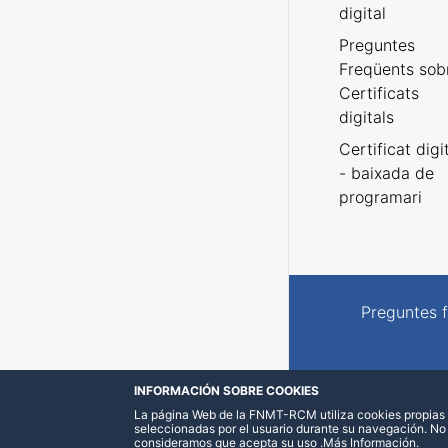
digital
Preguntes
Freqüents sob
Certificats
digitals
Certificat digi
- baixada de
programari
Preguntes 
INFORMACIÓN SOBRE COOKIES
La página Web de la FNMT-RCM utiliza cookies propias y
seleccionadas por el usuario durante su navegación. No
consideramos que acepta su uso
.
Más Información
.