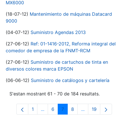
MX6000
(18-07-12)
Mantenimiento de máquinas Datacard
9000
(04-07-12)
Suministro Agendas 2013
(27-06-12)
Ref: 01-1416-2012, Reforma integral del
comedor de empresa de la FNMT-RCM
(27-06-12)
Suministro de cartuchos de tinta en
diversos colores marca EPSON
(06-06-12)
Suministro de catálogos y cartelería
S'estan mostrant 61 - 70 de 184 resultats.
1
...
6
7
8
...
19
Pàgina
Pàgines intermèdies Utilitzeu TAB per n
Pàgina
Pàgina
Pàgina
Pàgines intermèdies 
Pàgina