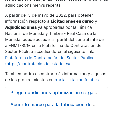
adjudicacions menys recents:
Mostra/Amaga
A partir del 3 de mayo de 2022, para obtener
información respecto a
Licitaciones en curso
y
Mostra/Amaga
Adjudicaciones
ya aprobadas por la Fábrica
Mostra/Amaga
Nacional de Moneda y Timbre - Real Casa de la
Moneda, puede acceder al perfil del contratante del
a FNMT-RCM en la Plataforma de Contratación del
Sector Público accediendo en el siguiente link:
Plataforma de Contratación del Sector Público
(https://contrataciondelestado.es/)
También podrá encontrar más información y algunos
de los procedimientos en
portallicitacion.fnmt.es
Pliego condiciones optimización cargas compras firmado
Mostra/Amaga
Acuerdo marco para la fabricación de piezas