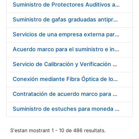
Suministro de Protectores Auditivos a medida para las personas trabajadoras de los Centros de Trabajo de Madrid y Burgos
Suministro de gafas graduadas antiproyecciones para los trabajadores de la FNMT-RCM en los centros de trabajo de Madrid y Burgos
Servicios de una empresa externa para el asesoramiento y resolución de los recursos de alzada que se presentan relacionados con procesos de selección para la FNMT-RCM
Acuerdo marco para el suministro e instalación de persianas, estores y otros complementos
Servicio de Calibración y Verificación Externa de los Equipos de Medición del Servicio de Prevención de la FNMT-RCM
Conexión mediante Fibra Óptica de los Centros de Proceso de Datos (CPDs) de las sedes de la FNMT-RCM de Burgos y Madrid
Contratación de acuerdo marco para el Suministro de Material de Electricidad para la Fábrica Nacional de Moneda y Timbre-Real Casa de la Moneda en su centro de trabajo de Burgos
Suministro de estuches para moneda de 30 €
S'estan mostrant 1 - 10 de 486 resultats.