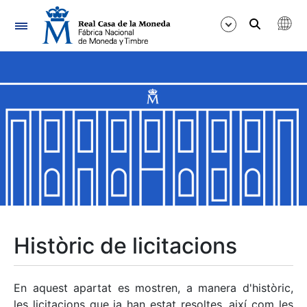
Navegació
Mostra/Amaga
Mostra/Amaga
Mostra/Amaga
Mostra/Amaga
Mostra/Amaga
Històric de licitacions
Mostra/Amaga
En aquest apartat es mostren, a manera d'històric,
les licitacions que ja han estat resoltes, així com les