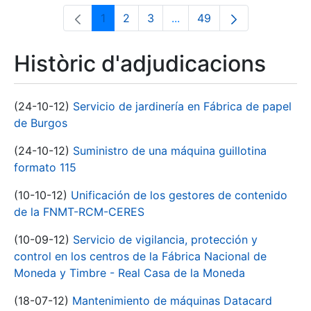
1
2
3
...
49
Pàgina
Pàgina
Pàgina
Pàgines intermèdies Utili
Pàgina
Històric d'adjudicacions
(24-10-12)
Servicio de jardinería en Fábrica de papel
de Burgos
(24-10-12)
Suministro de una máquina guillotina
formato 115
(10-10-12)
Unificación de los gestores de contenido
de la FNMT-RCM-CERES
(10-09-12)
Servicio de vigilancia, protección y
control en los centros de la Fábrica Nacional de
Moneda y Timbre - Real Casa de la Moneda
(18-07-12)
Mantenimiento de máquinas Datacard