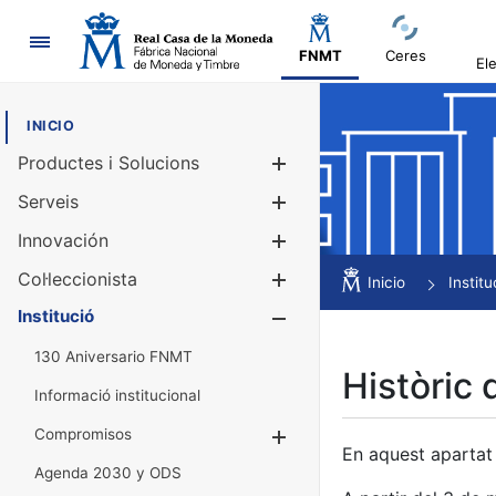
Navegació
FNMT
Ceres
El
INICIO
Productes i Solucions
Mostra/Amag
Serveis
Mostra/Amag
Innovación
Mostra/Amag
Col·leccionista
Mostra/Amag
Inicio
Institu
Institució
Mostra/Amag
130 Aniversario FNMT
Històric 
Informació institucional
Compromisos
Mostra/Amaga
En aquest apartat 
Agenda 2030 y ODS