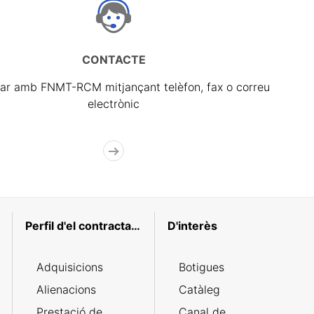
CONTACTE
ar amb FNMT-RCM mitjançant telèfon, fax o correu
electrònic
Perfil d'el contractant
D'interès
Adquisicions
Botigues
Alienacions
Catàleg
Prestació de
Canal de