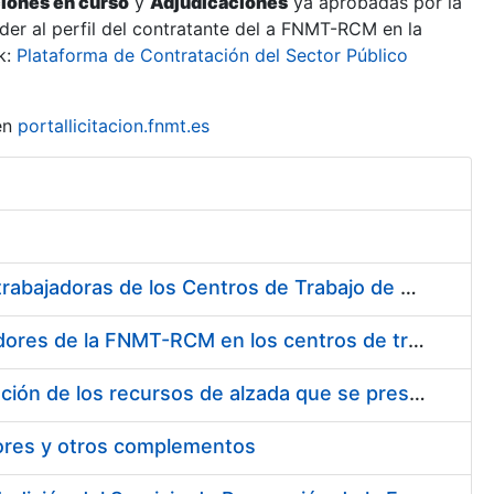
ciones en curso
y
Adjudicaciones
ya aprobadas por la
er al perfil del contratante del a FNMT-RCM en la
k:
Plataforma de Contratación del Sector Público
en
portallicitacion.fnmt.es
Suministro de Protectores Auditivos a medida para las personas trabajadoras de los Centros de Trabajo de Madrid y Burgos
Suministro de gafas graduadas antiproyecciones para los trabajadores de la FNMT-RCM en los centros de trabajo de Madrid y Burgos
Servicios de una empresa externa para el asesoramiento y resolución de los recursos de alzada que se presentan relacionados con procesos de selección para la FNMT-RCM
tores y otros complementos