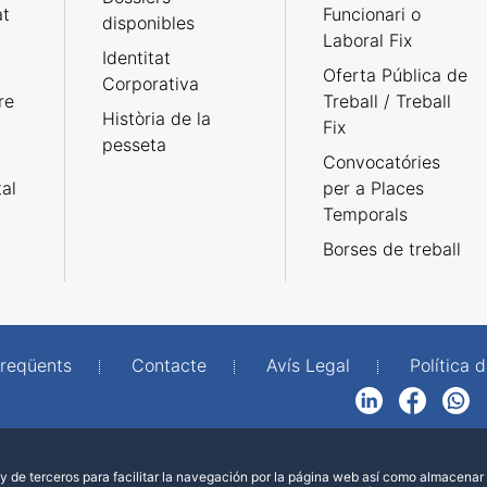
at
Funcionari o
disponibles
Laboral Fix
Identitat
Oferta Pública de
Corporativa
re
Treball / Treball
Història de la
Fix
pesseta
Convocatóries
tal
per a Places
Temporals
Borses de treball
freqüents
Contacte
Avís Legal
Política d
LinkedIn
Facebook
WhatsApp
 de terceros para facilitar la navegación por la página web así como almacenar 