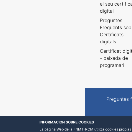
el seu certific
digital
Preguntes
Freqüents sob
Certificats
digitals
Certificat digi
- baixada de
programari
Preguntes 
INFORMACIÓN SOBRE COOKIES
La página Web de la FNMT-RCM utiliza cookies propias y