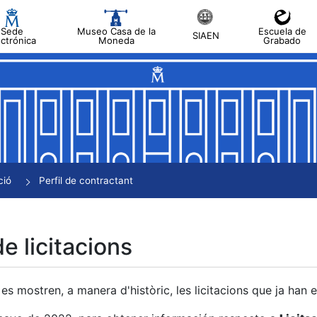
Sede
Museo Casa de la
Escuela de
SIAEN
ectrónica
Moneda
Grabado
a
a
a
a
ció
Perfil de contractant
a
de licitacions
es mostren, a manera d'històric, les licitacions que ja han 