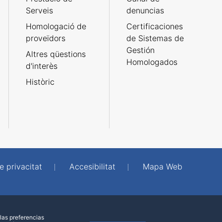
Serveis
denuncias
Homologació de
Certificaciones
proveïdors
de Sistemas de
Gestión
Altres qüestions
Homologados
d'interès
Històric
e privacitat
Accesibilitat
Mapa Web
las preferencias