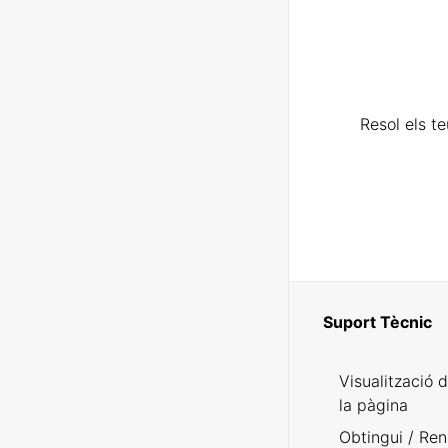
Resol els t
Suport Tècnic
Visualització 
la pàgina
Obtingui / Ren