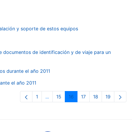
alación y soporte de estos equipos
e documentos de identificación y de viaje para un
gos durante el año 2011
ante el año 2011
1
...
15
16
17
18
19
Pàgina
Pàgines intermèdies Utilitzeu TAB per
Pàgina
Pàgina
Pàgina
Pàgina
Pàgina