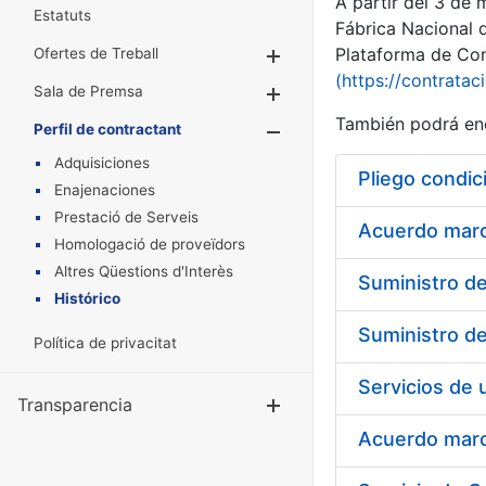
A partir del 3 de
Estatuts
Fábrica Nacional 
Plataforma de Cont
Ofertes de Treball
Mostra/Amaga
(https://contratac
Sala de Premsa
Mostra/Amaga
También podrá enc
Perfil de contractant
Mostra/Amaga
Adquisiciones
Pliego condic
Enajenaciones
Prestació de Serveis
Acuerdo marco
Homologació de proveïdors
Altres Qüestions d'Interès
Histórico
Política de privacitat
Transparencia
Mostra/Amag
Acuerdo marco