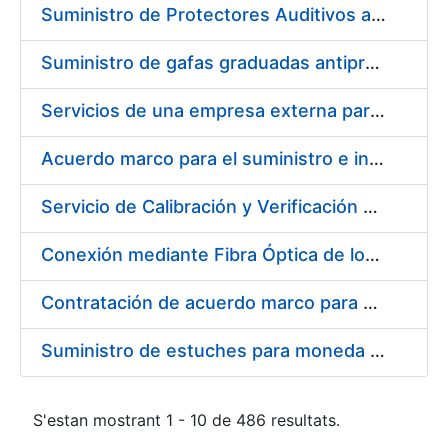
Suministro de Protectores Auditivos a medida para las personas trabajadoras de los Centros de Trabajo de Madrid y Burgos
Suministro de gafas graduadas antiproyecciones para los trabajadores de la FNMT-RCM en los centros de trabajo de Madrid y Burgos
Servicios de una empresa externa para el asesoramiento y resolución de los recursos de alzada que se presentan relacionados con procesos de selección para la FNMT-RCM
Acuerdo marco para el suministro e instalación de persianas, estores y otros complementos
Servicio de Calibración y Verificación Externa de los Equipos de Medición del Servicio de Prevención de la FNMT-RCM
Conexión mediante Fibra Óptica de los Centros de Proceso de Datos (CPDs) de las sedes de la FNMT-RCM de Burgos y Madrid
Contratación de acuerdo marco para el Suministro de Material de Electricidad para la Fábrica Nacional de Moneda y Timbre-Real Casa de la Moneda en su centro de trabajo de Burgos
Suministro de estuches para moneda de 30 €
S'estan mostrant 1 - 10 de 486 resultats.