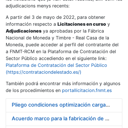
adjudicacions menys recents:
Mostra/Amaga
A partir del 3 de mayo de 2022, para obtener
información respecto a
Licitaciones en curso
y
Mostra/Amaga
Adjudicaciones
ya aprobadas por la Fábrica
Mostra/Amaga
Nacional de Moneda y Timbre - Real Casa de la
Moneda, puede acceder al perfil del contratante del
a FNMT-RCM en la Plataforma de Contratación del
Sector Público accediendo en el siguiente link:
Plataforma de Contratación del Sector Público
(https://contrataciondelestado.es/)
También podrá encontrar más información y algunos
de los procedimientos en
portallicitacion.fnmt.es
Pliego condiciones optimización cargas compras firmado
Mostra/Amaga
Acuerdo marco para la fabricación de piezas