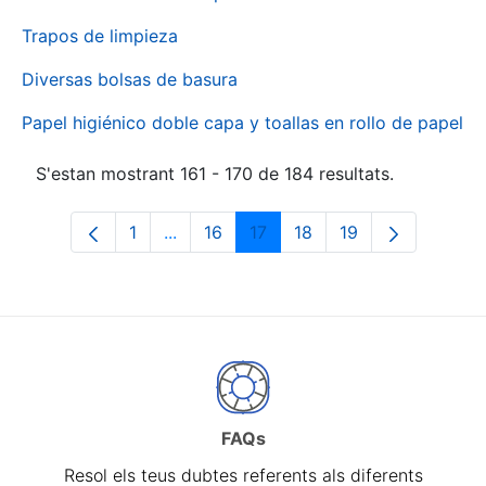
Trapos de limpieza
Diversas bolsas de basura
Papel higiénico doble capa y toallas en rollo de papel
S'estan mostrant 161 - 170 de 184 resultats.
1
...
16
17
18
19
Pàgina
Pàgines intermèdies Utilitzeu TAB per 
Pàgina
Pàgina
Pàgina
Pàgina
FAQs
Resol els teus dubtes referents als diferents