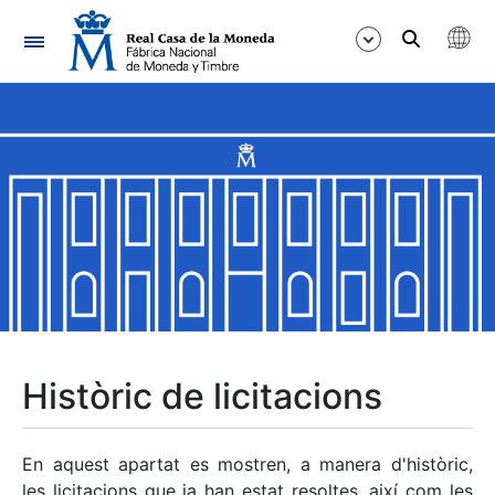
Navegació
Mostra/Amaga
Mostra/Amaga
Mostra/Amaga
Mostra/Amaga
Mostra/Amaga
Històric de licitacions
Mostra/Amaga
En aquest apartat es mostren, a manera d'històric,
les licitacions que ja han estat resoltes, així com les