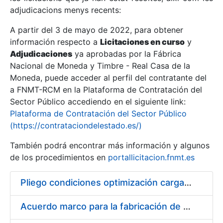
adjudicacions menys recents:
Mostra/Amaga
A partir del 3 de mayo de 2022, para obtener
información respecto a
Licitaciones en curso
y
Mostra/Amaga
Adjudicaciones
ya aprobadas por la Fábrica
Mostra/Amaga
Nacional de Moneda y Timbre - Real Casa de la
Moneda, puede acceder al perfil del contratante del
a FNMT-RCM en la Plataforma de Contratación del
Sector Público accediendo en el siguiente link:
Plataforma de Contratación del Sector Público
(https://contrataciondelestado.es/)
También podrá encontrar más información y algunos
de los procedimientos en
portallicitacion.fnmt.es
Pliego condiciones optimización cargas compras firmado
Mostra/Amaga
Acuerdo marco para la fabricación de piezas