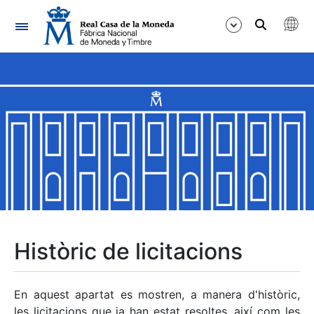
Navegació
Mostra/Amaga
Mostra/Amaga
Mostra/Amaga
Mostra/Amaga
Mostra/Amaga
Històric de licitacions
Mostra/Amaga
En aquest apartat es mostren, a manera d'històric,
les licitacions que ja han estat resoltes, així com les