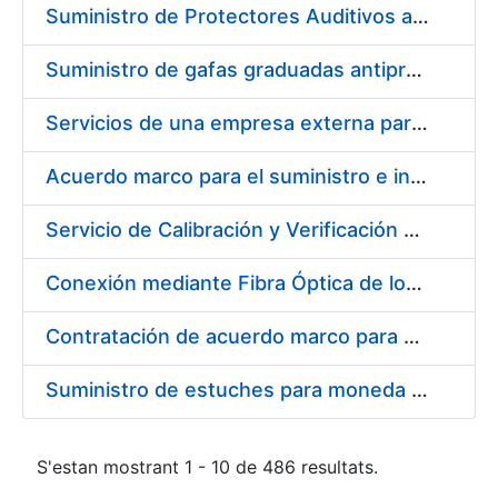
Suministro de Protectores Auditivos a medida para las personas trabajadoras de los Centros de Trabajo de Madrid y Burgos
Suministro de gafas graduadas antiproyecciones para los trabajadores de la FNMT-RCM en los centros de trabajo de Madrid y Burgos
Servicios de una empresa externa para el asesoramiento y resolución de los recursos de alzada que se presentan relacionados con procesos de selección para la FNMT-RCM
Acuerdo marco para el suministro e instalación de persianas, estores y otros complementos
Servicio de Calibración y Verificación Externa de los Equipos de Medición del Servicio de Prevención de la FNMT-RCM
Conexión mediante Fibra Óptica de los Centros de Proceso de Datos (CPDs) de las sedes de la FNMT-RCM de Burgos y Madrid
Contratación de acuerdo marco para el Suministro de Material de Electricidad para la Fábrica Nacional de Moneda y Timbre-Real Casa de la Moneda en su centro de trabajo de Burgos
Suministro de estuches para moneda de 30 €
S'estan mostrant 1 - 10 de 486 resultats.