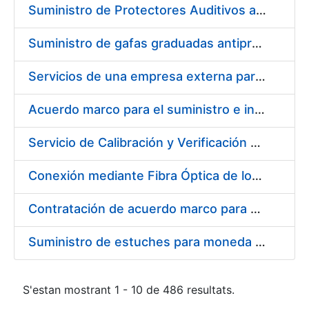
Suministro de Protectores Auditivos a medida para las personas trabajadoras de los Centros de Trabajo de Madrid y Burgos
Suministro de gafas graduadas antiproyecciones para los trabajadores de la FNMT-RCM en los centros de trabajo de Madrid y Burgos
Servicios de una empresa externa para el asesoramiento y resolución de los recursos de alzada que se presentan relacionados con procesos de selección para la FNMT-RCM
Acuerdo marco para el suministro e instalación de persianas, estores y otros complementos
Servicio de Calibración y Verificación Externa de los Equipos de Medición del Servicio de Prevención de la FNMT-RCM
Conexión mediante Fibra Óptica de los Centros de Proceso de Datos (CPDs) de las sedes de la FNMT-RCM de Burgos y Madrid
Contratación de acuerdo marco para el Suministro de Material de Electricidad para la Fábrica Nacional de Moneda y Timbre-Real Casa de la Moneda en su centro de trabajo de Burgos
Suministro de estuches para moneda de 30 €
S'estan mostrant 1 - 10 de 486 resultats.