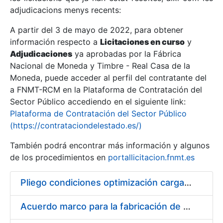
adjudicacions menys recents:
Mostra/Amaga
A partir del 3 de mayo de 2022, para obtener
información respecto a
Licitaciones en curso
y
Mostra/Amaga
Adjudicaciones
ya aprobadas por la Fábrica
Mostra/Amaga
Nacional de Moneda y Timbre - Real Casa de la
Moneda, puede acceder al perfil del contratante del
a FNMT-RCM en la Plataforma de Contratación del
Sector Público accediendo en el siguiente link:
Plataforma de Contratación del Sector Público
(https://contrataciondelestado.es/)
También podrá encontrar más información y algunos
de los procedimientos en
portallicitacion.fnmt.es
Pliego condiciones optimización cargas compras firmado
Mostra/Amaga
Acuerdo marco para la fabricación de piezas