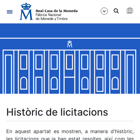
Navegació
Mostra/Amaga
Mostra/Amaga
Mostra/Amaga
Mostra/Amaga
Mostra/Amaga
Històric de licitacions
Mostra/Amaga
En aquest apartat es mostren, a manera d'històric,
les licitacions que ja han estat resoltes, així com les