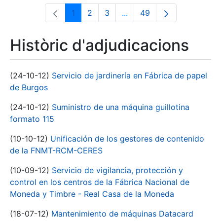
1
2
3
...
49
Pàgina
Pàgina
Pàgina
Pàgines intermèdies Utili
Pàgina
Històric d'adjudicacions
(24-10-12)
Servicio de jardinería en Fábrica de papel
de Burgos
(24-10-12)
Suministro de una máquina guillotina
formato 115
(10-10-12)
Unificación de los gestores de contenido
de la FNMT-RCM-CERES
(10-09-12)
Servicio de vigilancia, protección y
control en los centros de la Fábrica Nacional de
Moneda y Timbre - Real Casa de la Moneda
(18-07-12)
Mantenimiento de máquinas Datacard