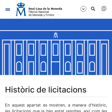
Navegació
Mostra/Amaga
Mostra/Amaga
Mostra/Amaga
Mostra/Amaga
Mostra/Amaga
Històric de licitacions
Mostra/Amaga
En aquest apartat es mostren, a manera d'històric,
les licitacions que ja han estat resoltes, així com les