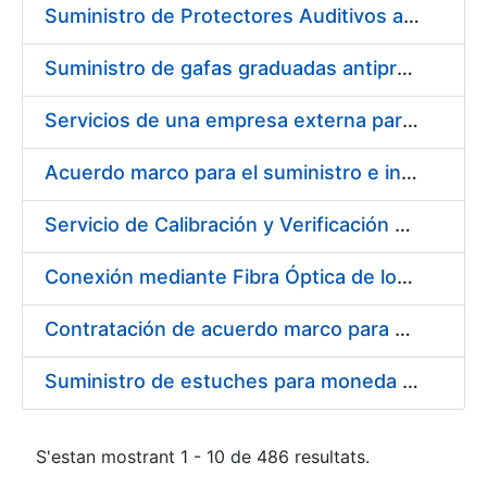
Suministro de Protectores Auditivos a medida para las personas trabajadoras de los Centros de Trabajo de Madrid y Burgos
Suministro de gafas graduadas antiproyecciones para los trabajadores de la FNMT-RCM en los centros de trabajo de Madrid y Burgos
Servicios de una empresa externa para el asesoramiento y resolución de los recursos de alzada que se presentan relacionados con procesos de selección para la FNMT-RCM
Acuerdo marco para el suministro e instalación de persianas, estores y otros complementos
Servicio de Calibración y Verificación Externa de los Equipos de Medición del Servicio de Prevención de la FNMT-RCM
Conexión mediante Fibra Óptica de los Centros de Proceso de Datos (CPDs) de las sedes de la FNMT-RCM de Burgos y Madrid
Contratación de acuerdo marco para el Suministro de Material de Electricidad para la Fábrica Nacional de Moneda y Timbre-Real Casa de la Moneda en su centro de trabajo de Burgos
Suministro de estuches para moneda de 30 €
S'estan mostrant 1 - 10 de 486 resultats.