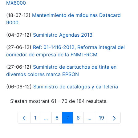
MX6000
(18-07-12)
Mantenimiento de máquinas Datacard
9000
(04-07-12)
Suministro Agendas 2013
(27-06-12)
Ref: 01-1416-2012, Reforma integral del
comedor de empresa de la FNMT-RCM
(27-06-12)
Suministro de cartuchos de tinta en
diversos colores marca EPSON
(06-06-12)
Suministro de catálogos y cartelería
S'estan mostrant 61 - 70 de 184 resultats.
1
...
6
7
8
...
19
Pàgina
Pàgines intermèdies Utilitzeu TAB per n
Pàgina
Pàgina
Pàgina
Pàgines intermèdies 
Pàgina