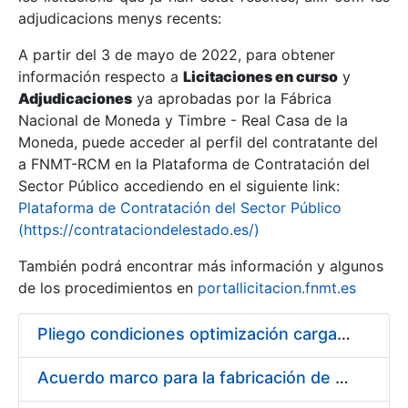
adjudicacions menys recents:
Mostra/Amaga
A partir del 3 de mayo de 2022, para obtener
información respecto a
Licitaciones en curso
y
Mostra/Amaga
Adjudicaciones
ya aprobadas por la Fábrica
Mostra/Amaga
Nacional de Moneda y Timbre - Real Casa de la
Moneda, puede acceder al perfil del contratante del
a FNMT-RCM en la Plataforma de Contratación del
Sector Público accediendo en el siguiente link:
Plataforma de Contratación del Sector Público
(https://contrataciondelestado.es/)
También podrá encontrar más información y algunos
de los procedimientos en
portallicitacion.fnmt.es
Pliego condiciones optimización cargas compras firmado
Mostra/Amaga
Acuerdo marco para la fabricación de piezas