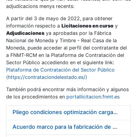
adjudicacions menys recents:
Mostra/Amaga
A partir del 3 de mayo de 2022, para obtener
información respecto a
Licitaciones en curso
y
Mostra/Amaga
Adjudicaciones
ya aprobadas por la Fábrica
Mostra/Amaga
Nacional de Moneda y Timbre - Real Casa de la
Moneda, puede acceder al perfil del contratante del
a FNMT-RCM en la Plataforma de Contratación del
Sector Público accediendo en el siguiente link:
Plataforma de Contratación del Sector Público
(https://contrataciondelestado.es/)
También podrá encontrar más información y algunos
de los procedimientos en
portallicitacion.fnmt.es
Pliego condiciones optimización cargas compras firmado
Mostra/Amaga
Acuerdo marco para la fabricación de piezas