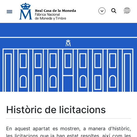
Navegació
Mostra/Amaga
Mostra/Amaga
Mostra/Amaga
Mostra/Amaga
Mostra/Amaga
Històric de licitacions
Mostra/Amaga
En aquest apartat es mostren, a manera d'històric,
les licitacions que ja han estat resoltes, així com les