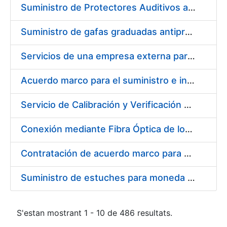
Suministro de Protectores Auditivos a medida para las personas trabajadoras de los Centros de Trabajo de Madrid y Burgos
Suministro de gafas graduadas antiproyecciones para los trabajadores de la FNMT-RCM en los centros de trabajo de Madrid y Burgos
Servicios de una empresa externa para el asesoramiento y resolución de los recursos de alzada que se presentan relacionados con procesos de selección para la FNMT-RCM
Acuerdo marco para el suministro e instalación de persianas, estores y otros complementos
Servicio de Calibración y Verificación Externa de los Equipos de Medición del Servicio de Prevención de la FNMT-RCM
Conexión mediante Fibra Óptica de los Centros de Proceso de Datos (CPDs) de las sedes de la FNMT-RCM de Burgos y Madrid
Contratación de acuerdo marco para el Suministro de Material de Electricidad para la Fábrica Nacional de Moneda y Timbre-Real Casa de la Moneda en su centro de trabajo de Burgos
Suministro de estuches para moneda de 30 €
S'estan mostrant 1 - 10 de 486 resultats.