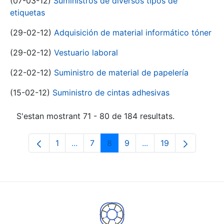
(07-03-12)
Suministros de diversos tipos de
etiquetas
(29-02-12)
Adquisición de material informático tóner
(29-02-12)
Vestuario laboral
(22-02-12)
Suministro de material de papelería
(15-02-12)
Suministro de cintas adhesivas
S'estan mostrant 71 - 80 de 184 resultats.
1
...
7
8
9
...
19
Pàgina
Pàgines intermèdies Utilitzeu TAB per n
Pàgina
Pàgina
Pàgina
Pàgines intermèdies 
Pàgina