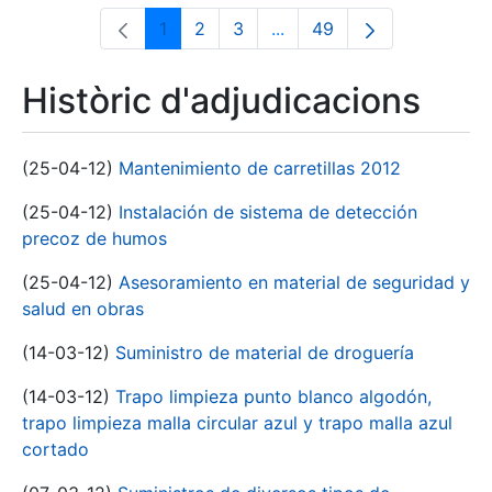
1
2
3
...
49
Pàgina
Pàgina
Pàgina
Pàgines intermèdies Utili
Pàgina
Històric d'adjudicacions
(25-04-12)
Mantenimiento de carretillas 2012
(25-04-12)
Instalación de sistema de detección
precoz de humos
(25-04-12)
Asesoramiento en material de seguridad y
salud en obras
(14-03-12)
Suministro de material de droguería
(14-03-12)
Trapo limpieza punto blanco algodón,
trapo limpieza malla circular azul y trapo malla azul
cortado