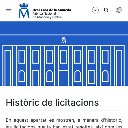
Navegació
Mostra/Amaga
Mostra/Amaga
Mostra/Amaga
Mostra/Amaga
Mostra/Amaga
Històric de licitacions
Mostra/Amaga
En aquest apartat es mostren, a manera d'històric,
les licitacions que ja han estat resoltes, així com les