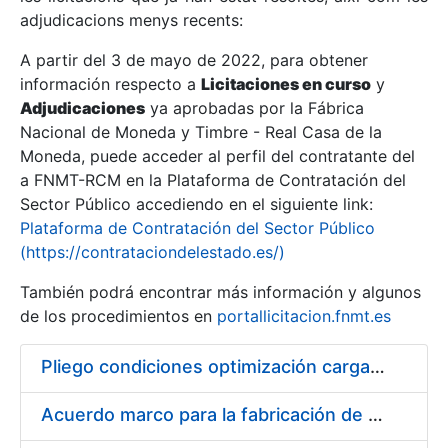
adjudicacions menys recents:
Mostra/Amaga
A partir del 3 de mayo de 2022, para obtener
información respecto a
Licitaciones en curso
y
Mostra/Amaga
Adjudicaciones
ya aprobadas por la Fábrica
Mostra/Amaga
Nacional de Moneda y Timbre - Real Casa de la
Moneda, puede acceder al perfil del contratante del
a FNMT-RCM en la Plataforma de Contratación del
Sector Público accediendo en el siguiente link:
Plataforma de Contratación del Sector Público
(https://contrataciondelestado.es/)
También podrá encontrar más información y algunos
de los procedimientos en
portallicitacion.fnmt.es
Pliego condiciones optimización cargas compras firmado
Mostra/Amaga
Acuerdo marco para la fabricación de piezas