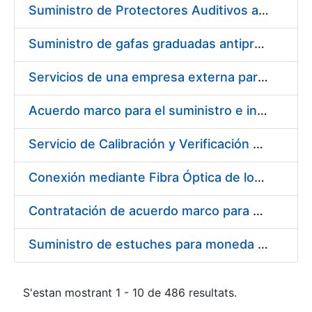
Suministro de Protectores Auditivos a medida para las personas trabajadoras de los Centros de Trabajo de Madrid y Burgos
Suministro de gafas graduadas antiproyecciones para los trabajadores de la FNMT-RCM en los centros de trabajo de Madrid y Burgos
Servicios de una empresa externa para el asesoramiento y resolución de los recursos de alzada que se presentan relacionados con procesos de selección para la FNMT-RCM
Acuerdo marco para el suministro e instalación de persianas, estores y otros complementos
Servicio de Calibración y Verificación Externa de los Equipos de Medición del Servicio de Prevención de la FNMT-RCM
Conexión mediante Fibra Óptica de los Centros de Proceso de Datos (CPDs) de las sedes de la FNMT-RCM de Burgos y Madrid
Contratación de acuerdo marco para el Suministro de Material de Electricidad para la Fábrica Nacional de Moneda y Timbre-Real Casa de la Moneda en su centro de trabajo de Burgos
Suministro de estuches para moneda de 30 €
S'estan mostrant 1 - 10 de 486 resultats.