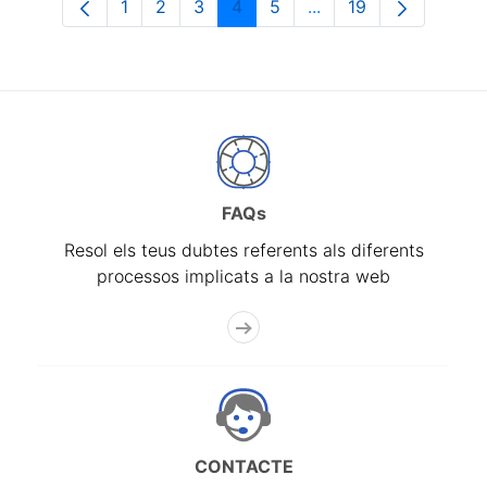
1
2
3
4
5
...
19
Pàgina
Pàgina
Pàgina
Pàgina
Pàgina
Pàgines intermèdies 
Pàgina
FAQs
Resol els teus dubtes referents als diferents
processos implicats a la nostra web
CONTACTE