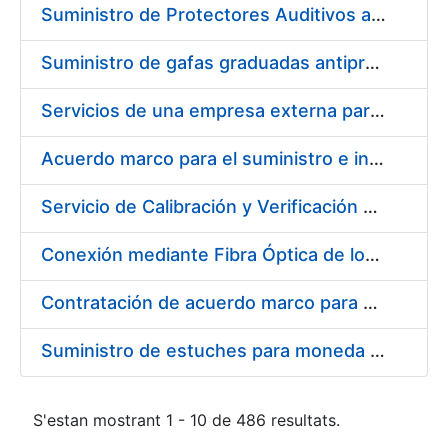
Suministro de Protectores Auditivos a medida para las personas trabajadoras de los Centros de Trabajo de Madrid y Burgos
Suministro de gafas graduadas antiproyecciones para los trabajadores de la FNMT-RCM en los centros de trabajo de Madrid y Burgos
Servicios de una empresa externa para el asesoramiento y resolución de los recursos de alzada que se presentan relacionados con procesos de selección para la FNMT-RCM
Acuerdo marco para el suministro e instalación de persianas, estores y otros complementos
Servicio de Calibración y Verificación Externa de los Equipos de Medición del Servicio de Prevención de la FNMT-RCM
Conexión mediante Fibra Óptica de los Centros de Proceso de Datos (CPDs) de las sedes de la FNMT-RCM de Burgos y Madrid
Contratación de acuerdo marco para el Suministro de Material de Electricidad para la Fábrica Nacional de Moneda y Timbre-Real Casa de la Moneda en su centro de trabajo de Burgos
Suministro de estuches para moneda de 30 €
S'estan mostrant 1 - 10 de 486 resultats.