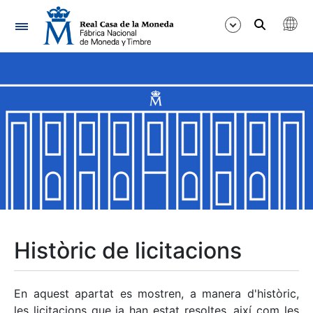
Navegació
Mostra/Amaga
Mostra/Amaga
Mostra/Amaga
Mostra/Amaga
Mostra/Amaga
Històric de licitacions
Mostra/Amaga
En aquest apartat es mostren, a manera d'històric,
les licitacions que ja han estat resoltes, així com les