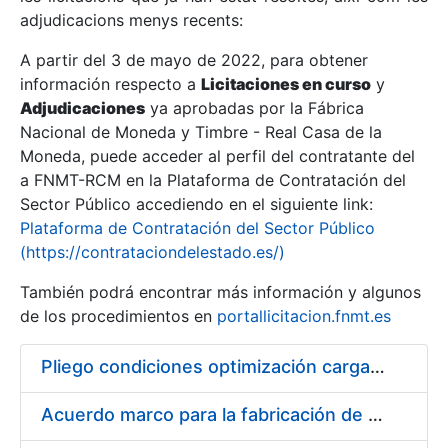
adjudicacions menys recents:
Mostra/Amaga
A partir del 3 de mayo de 2022, para obtener
información respecto a
Licitaciones en curso
y
Mostra/Amaga
Adjudicaciones
ya aprobadas por la Fábrica
Mostra/Amaga
Nacional de Moneda y Timbre - Real Casa de la
Moneda, puede acceder al perfil del contratante del
a FNMT-RCM en la Plataforma de Contratación del
Sector Público accediendo en el siguiente link:
Plataforma de Contratación del Sector Público
(https://contrataciondelestado.es/)
También podrá encontrar más información y algunos
de los procedimientos en
portallicitacion.fnmt.es
Pliego condiciones optimización cargas compras firmado
Mostra/Amaga
Acuerdo marco para la fabricación de piezas