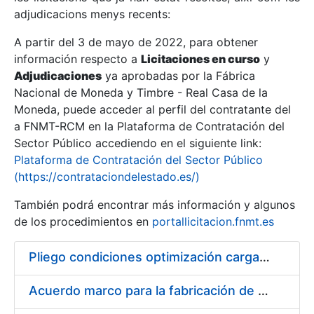
adjudicacions menys recents:
Mostra/Amaga
A partir del 3 de mayo de 2022, para obtener
información respecto a
Licitaciones en curso
y
Mostra/Amaga
Adjudicaciones
ya aprobadas por la Fábrica
Mostra/Amaga
Nacional de Moneda y Timbre - Real Casa de la
Moneda, puede acceder al perfil del contratante del
a FNMT-RCM en la Plataforma de Contratación del
Sector Público accediendo en el siguiente link:
Plataforma de Contratación del Sector Público
(https://contrataciondelestado.es/)
También podrá encontrar más información y algunos
de los procedimientos en
portallicitacion.fnmt.es
Pliego condiciones optimización cargas compras firmado
Mostra/Amaga
Acuerdo marco para la fabricación de piezas