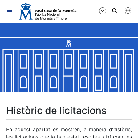
Navegació
Mostra/Amaga
Mostra/Amaga
Mostra/Amaga
Mostra/Amaga
Mostra/Amaga
Històric de licitacions
Mostra/Amaga
En aquest apartat es mostren, a manera d'històric,
les licitacions que ja han estat resoltes, així com les