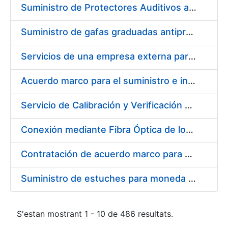
Suministro de Protectores Auditivos a medida para las personas trabajadoras de los Centros de Trabajo de Madrid y Burgos
Suministro de gafas graduadas antiproyecciones para los trabajadores de la FNMT-RCM en los centros de trabajo de Madrid y Burgos
Servicios de una empresa externa para el asesoramiento y resolución de los recursos de alzada que se presentan relacionados con procesos de selección para la FNMT-RCM
Acuerdo marco para el suministro e instalación de persianas, estores y otros complementos
Servicio de Calibración y Verificación Externa de los Equipos de Medición del Servicio de Prevención de la FNMT-RCM
Conexión mediante Fibra Óptica de los Centros de Proceso de Datos (CPDs) de las sedes de la FNMT-RCM de Burgos y Madrid
Contratación de acuerdo marco para el Suministro de Material de Electricidad para la Fábrica Nacional de Moneda y Timbre-Real Casa de la Moneda en su centro de trabajo de Burgos
Suministro de estuches para moneda de 30 €
S'estan mostrant 1 - 10 de 486 resultats.