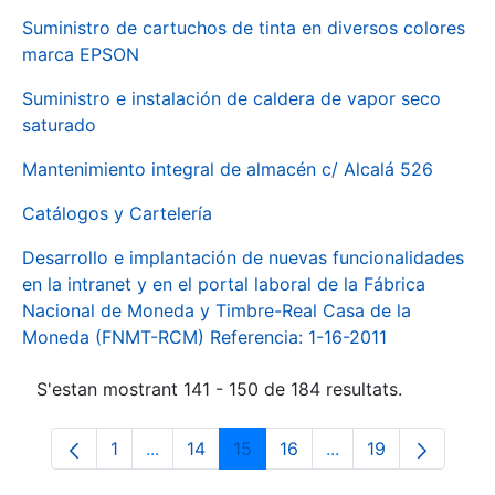
Suministro de cartuchos de tinta en diversos colores
marca EPSON
Suministro e instalación de caldera de vapor seco
saturado
Mantenimiento integral de almacén c/ Alcalá 526
Catálogos y Cartelería
Desarrollo e implantación de nuevas funcionalidades
en la intranet y en el portal laboral de la Fábrica
Nacional de Moneda y Timbre-Real Casa de la
Moneda (FNMT-RCM) Referencia: 1-16-2011
S'estan mostrant 141 - 150 de 184 resultats.
1
...
14
15
16
...
19
Pàgina
Pàgines intermèdies Utilitzeu TAB per na
Pàgina
Pàgina
Pàgina
Pàgines intermèdies
Pàgina