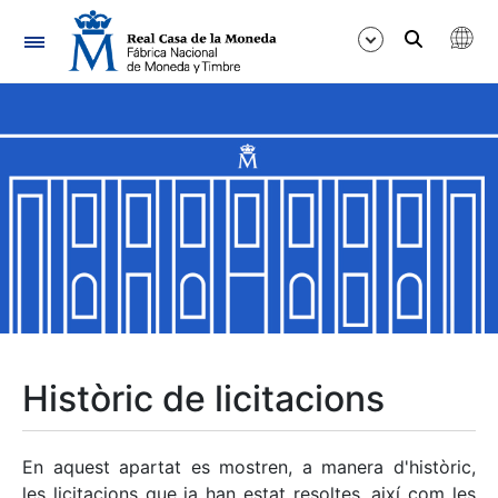
Navegació
Mostra/Amaga
Mostra/Amaga
Mostra/Amaga
Mostra/Amaga
Mostra/Amaga
Històric de licitacions
Mostra/Amaga
En aquest apartat es mostren, a manera d'històric,
les licitacions que ja han estat resoltes, així com les