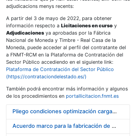
adjudicacions menys recents:
Mostra/Amaga
A partir del 3 de mayo de 2022, para obtener
información respecto a
Licitaciones en curso
y
Mostra/Amaga
Adjudicaciones
ya aprobadas por la Fábrica
Mostra/Amaga
Nacional de Moneda y Timbre - Real Casa de la
Moneda, puede acceder al perfil del contratante del
a FNMT-RCM en la Plataforma de Contratación del
Sector Público accediendo en el siguiente link:
Plataforma de Contratación del Sector Público
(https://contrataciondelestado.es/)
También podrá encontrar más información y algunos
de los procedimientos en
portallicitacion.fnmt.es
Pliego condiciones optimización cargas compras firmado
Mostra/Amaga
Acuerdo marco para la fabricación de piezas