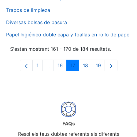
Trapos de limpieza
Diversas bolsas de basura
Papel higiénico doble capa y toallas en rollo de papel
S'estan mostrant 161 - 170 de 184 resultats.
1
...
16
17
18
19
Pàgina
Pàgines intermèdies Utilitzeu TAB per 
Pàgina
Pàgina
Pàgina
Pàgina
FAQs
Resol els teus dubtes referents als diferents