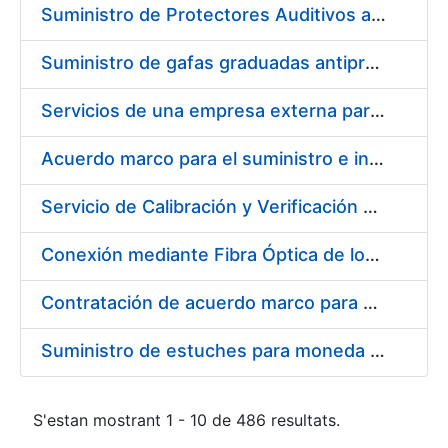
Suministro de Protectores Auditivos a medida para las personas trabajadoras de los Centros de Trabajo de Madrid y Burgos
Suministro de gafas graduadas antiproyecciones para los trabajadores de la FNMT-RCM en los centros de trabajo de Madrid y Burgos
Servicios de una empresa externa para el asesoramiento y resolución de los recursos de alzada que se presentan relacionados con procesos de selección para la FNMT-RCM
Acuerdo marco para el suministro e instalación de persianas, estores y otros complementos
Servicio de Calibración y Verificación Externa de los Equipos de Medición del Servicio de Prevención de la FNMT-RCM
Conexión mediante Fibra Óptica de los Centros de Proceso de Datos (CPDs) de las sedes de la FNMT-RCM de Burgos y Madrid
Contratación de acuerdo marco para el Suministro de Material de Electricidad para la Fábrica Nacional de Moneda y Timbre-Real Casa de la Moneda en su centro de trabajo de Burgos
Suministro de estuches para moneda de 30 €
S'estan mostrant 1 - 10 de 486 resultats.