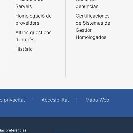
Serveis
denuncias
Homologació de
Certificaciones
proveïdors
de Sistemas de
Gestión
Altres qüestions
Homologados
d'interès
Històric
e privacitat
Accesibilitat
Mapa Web
las preferencias