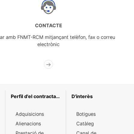
CONTACTE
ar amb FNMT-RCM mitjançant telèfon, fax o correu
electrònic
Perfil d'el contractant
D'interès
Adquisicions
Botigues
Alienacions
Catàleg
Prestació de
Canal de