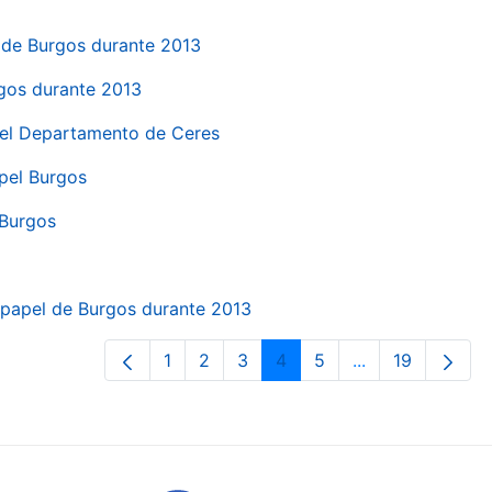
el de Burgos durante 2013
rgos durante 2013
 del Departamento de Ceres
apel Burgos
 Burgos
a papel de Burgos durante 2013
1
2
3
4
5
...
19
Pàgina
Pàgina
Pàgina
Pàgina
Pàgina
Pàgines intermè
Pàgina