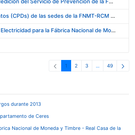
Servicio de Calibración y Verificación Externa de los Equipos de Medición del Servicio de Prevención de la FNMT-RCM
Conexión mediante Fibra Óptica de los Centros de Proceso de Datos (CPDs) de las sedes de la FNMT-RCM de Burgos y Madrid
Contratación de acuerdo marco para el Suministro de Material de Electricidad para la Fábrica Nacional de Moneda y Timbre-Real Casa de la Moneda en su centro de trabajo de Burgos
1
2
3
...
49
Pàgina
Pàgina
Pàgina
Pàgines intermèd
Pàgina
urgos durante 2013
Departamento de Ceres
ábrica Nacional de Moneda y Timbre - Real Casa de la