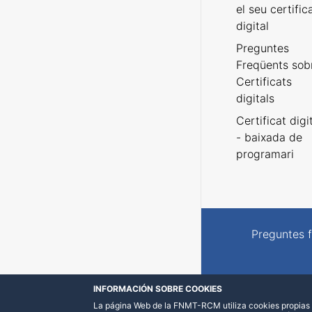
el seu certific
digital
Preguntes
Freqüents sob
Certificats
digitals
Certificat digi
- baixada de
programari
Preguntes 
INFORMACIÓN SOBRE COOKIES
La página Web de la FNMT-RCM utiliza cookies propias y