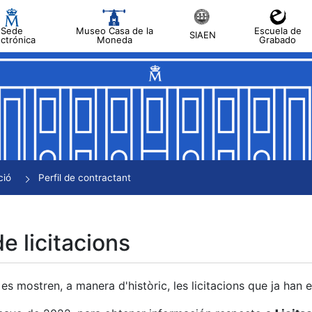
Sede
Museo Casa de la
Escuela de
SIAEN
ectrónica
Moneda
Grabado
a
a
a
a
ció
Perfil de contractant
a
de licitacions
es mostren, a manera d'històric, les licitacions que ja han 