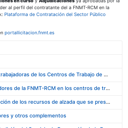
ciones en curso
y
Adjudicaciones
ya aprobadas por la
er al perfil del contratante del a FNMT-RCM en la
k:
Plataforma de Contratación del Sector Público
en
portallicitacion.fnmt.es
Suministro de Protectores Auditivos a medida para las personas trabajadoras de los Centros de Trabajo de Madrid y Burgos
Suministro de gafas graduadas antiproyecciones para los trabajadores de la FNMT-RCM en los centros de trabajo de Madrid y Burgos
Servicios de una empresa externa para el asesoramiento y resolución de los recursos de alzada que se presentan relacionados con procesos de selección para la FNMT-RCM
tores y otros complementos