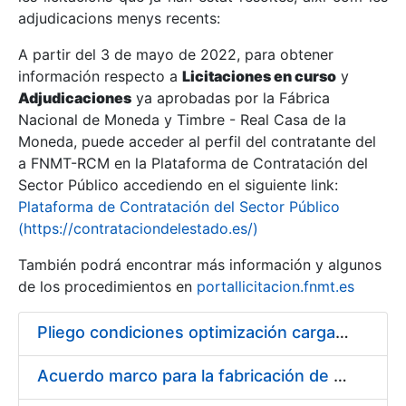
adjudicacions menys recents:
Mostra/Amaga
A partir del 3 de mayo de 2022, para obtener
información respecto a
Licitaciones en curso
y
Mostra/Amaga
Adjudicaciones
ya aprobadas por la Fábrica
Mostra/Amaga
Nacional de Moneda y Timbre - Real Casa de la
Moneda, puede acceder al perfil del contratante del
a FNMT-RCM en la Plataforma de Contratación del
Sector Público accediendo en el siguiente link:
Plataforma de Contratación del Sector Público
(https://contrataciondelestado.es/)
También podrá encontrar más información y algunos
de los procedimientos en
portallicitacion.fnmt.es
Pliego condiciones optimización cargas compras firmado
Mostra/Amaga
Acuerdo marco para la fabricación de piezas