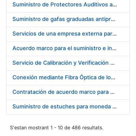
Suministro de Protectores Auditivos a medida para las personas trabajadoras de los Centros de Trabajo de Madrid y Burgos
Suministro de gafas graduadas antiproyecciones para los trabajadores de la FNMT-RCM en los centros de trabajo de Madrid y Burgos
Servicios de una empresa externa para el asesoramiento y resolución de los recursos de alzada que se presentan relacionados con procesos de selección para la FNMT-RCM
Acuerdo marco para el suministro e instalación de persianas, estores y otros complementos
Servicio de Calibración y Verificación Externa de los Equipos de Medición del Servicio de Prevención de la FNMT-RCM
Conexión mediante Fibra Óptica de los Centros de Proceso de Datos (CPDs) de las sedes de la FNMT-RCM de Burgos y Madrid
Contratación de acuerdo marco para el Suministro de Material de Electricidad para la Fábrica Nacional de Moneda y Timbre-Real Casa de la Moneda en su centro de trabajo de Burgos
Suministro de estuches para moneda de 30 €
S'estan mostrant 1 - 10 de 486 resultats.