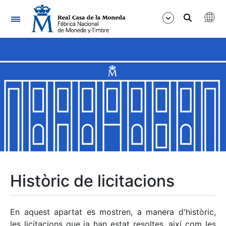
Navegació
Mostra/Amaga
Mostra/Amaga
Mostra/Amaga
Mostra/Amaga
Mostra/Amaga
Històric de licitacions
Mostra/Amaga
En aquest apartat es mostren, a manera d'històric,
les licitacions que ja han estat resoltes, així com les