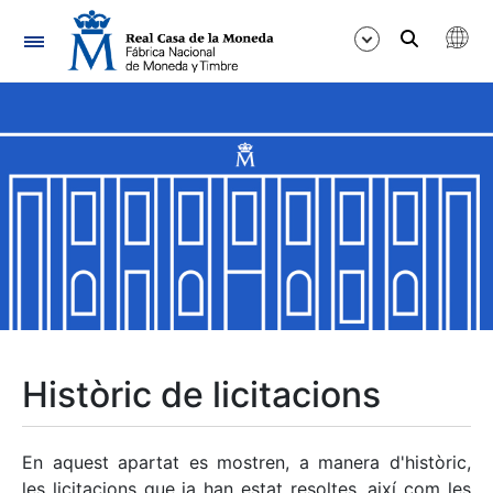
Navegació
Mostra/Amaga
Mostra/Amaga
Mostra/Amaga
Mostra/Amaga
Mostra/Amaga
Històric de licitacions
Mostra/Amaga
En aquest apartat es mostren, a manera d'històric,
les licitacions que ja han estat resoltes, així com les