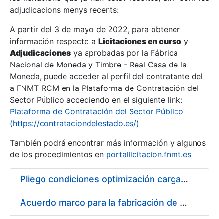
adjudicacions menys recents:
Mostra/Amaga
A partir del 3 de mayo de 2022, para obtener
información respecto a
Licitaciones en curso
y
Mostra/Amaga
Adjudicaciones
ya aprobadas por la Fábrica
Mostra/Amaga
Nacional de Moneda y Timbre - Real Casa de la
Moneda, puede acceder al perfil del contratante del
a FNMT-RCM en la Plataforma de Contratación del
Sector Público accediendo en el siguiente link:
Plataforma de Contratación del Sector Público
(https://contrataciondelestado.es/)
También podrá encontrar más información y algunos
de los procedimientos en
portallicitacion.fnmt.es
Pliego condiciones optimización cargas compras firmado
Mostra/Amaga
Acuerdo marco para la fabricación de piezas