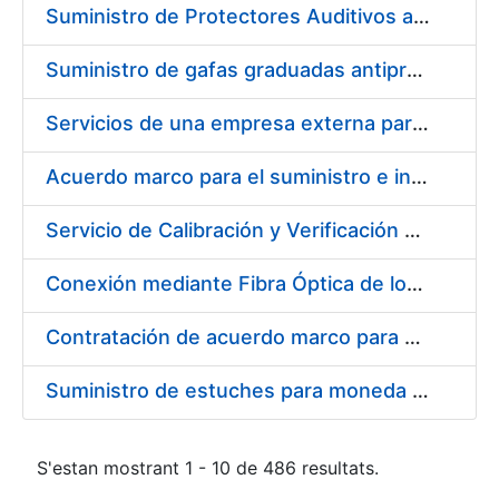
Suministro de Protectores Auditivos a medida para las personas trabajadoras de los Centros de Trabajo de Madrid y Burgos
Suministro de gafas graduadas antiproyecciones para los trabajadores de la FNMT-RCM en los centros de trabajo de Madrid y Burgos
Servicios de una empresa externa para el asesoramiento y resolución de los recursos de alzada que se presentan relacionados con procesos de selección para la FNMT-RCM
Acuerdo marco para el suministro e instalación de persianas, estores y otros complementos
Servicio de Calibración y Verificación Externa de los Equipos de Medición del Servicio de Prevención de la FNMT-RCM
Conexión mediante Fibra Óptica de los Centros de Proceso de Datos (CPDs) de las sedes de la FNMT-RCM de Burgos y Madrid
Contratación de acuerdo marco para el Suministro de Material de Electricidad para la Fábrica Nacional de Moneda y Timbre-Real Casa de la Moneda en su centro de trabajo de Burgos
Suministro de estuches para moneda de 30 €
S'estan mostrant 1 - 10 de 486 resultats.