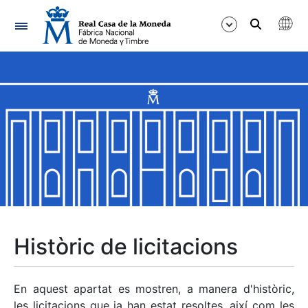
Navegació
Mostra/Amaga
Mostra/Amaga
Mostra/Amaga
Mostra/Amaga
Mostra/Amaga
Històric de licitacions
Mostra/Amaga
En aquest apartat es mostren, a manera d'històric,
les licitacions que ja han estat resoltes, així com les