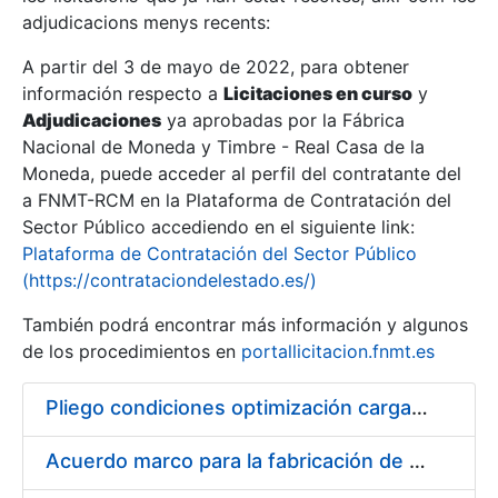
adjudicacions menys recents:
Mostra/Amaga
A partir del 3 de mayo de 2022, para obtener
información respecto a
Licitaciones en curso
y
Mostra/Amaga
Adjudicaciones
ya aprobadas por la Fábrica
Mostra/Amaga
Nacional de Moneda y Timbre - Real Casa de la
Moneda, puede acceder al perfil del contratante del
a FNMT-RCM en la Plataforma de Contratación del
Sector Público accediendo en el siguiente link:
Plataforma de Contratación del Sector Público
(https://contrataciondelestado.es/)
También podrá encontrar más información y algunos
de los procedimientos en
portallicitacion.fnmt.es
Pliego condiciones optimización cargas compras firmado
Mostra/Amaga
Acuerdo marco para la fabricación de piezas