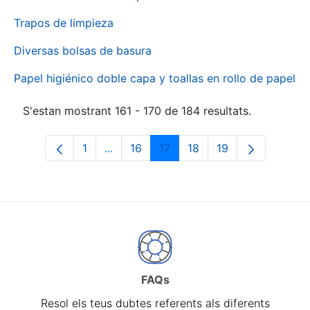
Trapos de limpieza
Diversas bolsas de basura
Papel higiénico doble capa y toallas en rollo de papel
S'estan mostrant 161 - 170 de 184 resultats.
1
...
16
17
18
19
Pàgina
Pàgines intermèdies Utilitzeu TAB per 
Pàgina
Pàgina
Pàgina
Pàgina
FAQs
Resol els teus dubtes referents als diferents