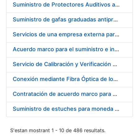
Suministro de Protectores Auditivos a medida para las personas trabajadoras de los Centros de Trabajo de Madrid y Burgos
Suministro de gafas graduadas antiproyecciones para los trabajadores de la FNMT-RCM en los centros de trabajo de Madrid y Burgos
Servicios de una empresa externa para el asesoramiento y resolución de los recursos de alzada que se presentan relacionados con procesos de selección para la FNMT-RCM
Acuerdo marco para el suministro e instalación de persianas, estores y otros complementos
Servicio de Calibración y Verificación Externa de los Equipos de Medición del Servicio de Prevención de la FNMT-RCM
Conexión mediante Fibra Óptica de los Centros de Proceso de Datos (CPDs) de las sedes de la FNMT-RCM de Burgos y Madrid
Contratación de acuerdo marco para el Suministro de Material de Electricidad para la Fábrica Nacional de Moneda y Timbre-Real Casa de la Moneda en su centro de trabajo de Burgos
Suministro de estuches para moneda de 30 €
S'estan mostrant 1 - 10 de 486 resultats.