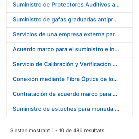
Suministro de Protectores Auditivos a medida para las personas trabajadoras de los Centros de Trabajo de Madrid y Burgos
Suministro de gafas graduadas antiproyecciones para los trabajadores de la FNMT-RCM en los centros de trabajo de Madrid y Burgos
Servicios de una empresa externa para el asesoramiento y resolución de los recursos de alzada que se presentan relacionados con procesos de selección para la FNMT-RCM
Acuerdo marco para el suministro e instalación de persianas, estores y otros complementos
Servicio de Calibración y Verificación Externa de los Equipos de Medición del Servicio de Prevención de la FNMT-RCM
Conexión mediante Fibra Óptica de los Centros de Proceso de Datos (CPDs) de las sedes de la FNMT-RCM de Burgos y Madrid
Contratación de acuerdo marco para el Suministro de Material de Electricidad para la Fábrica Nacional de Moneda y Timbre-Real Casa de la Moneda en su centro de trabajo de Burgos
Suministro de estuches para moneda de 30 €
S'estan mostrant 1 - 10 de 486 resultats.