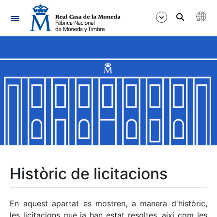
Navegació
Mostra/Amaga
Mostra/Amaga
Mostra/Amaga
Mostra/Amaga
Mostra/Amaga
Històric de licitacions
Mostra/Amaga
En aquest apartat es mostren, a manera d'històric,
les licitacions que ja han estat resoltes, així com les