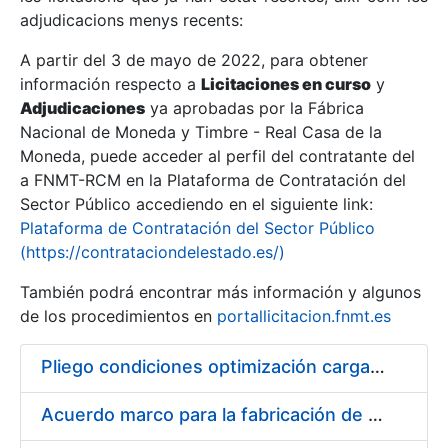
adjudicacions menys recents:
Mostra/Amaga
A partir del 3 de mayo de 2022, para obtener
información respecto a
Licitaciones en curso
y
Mostra/Amaga
Adjudicaciones
ya aprobadas por la Fábrica
Mostra/Amaga
Nacional de Moneda y Timbre - Real Casa de la
Moneda, puede acceder al perfil del contratante del
a FNMT-RCM en la Plataforma de Contratación del
Sector Público accediendo en el siguiente link:
Plataforma de Contratación del Sector Público
(https://contrataciondelestado.es/)
También podrá encontrar más información y algunos
de los procedimientos en
portallicitacion.fnmt.es
Pliego condiciones optimización cargas compras firmado
Mostra/Amaga
Acuerdo marco para la fabricación de piezas