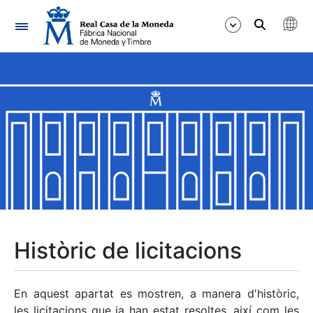
Navegació
Mostra/Amaga
Mostra/Amaga
Mostra/Amaga
Mostra/Amaga
Mostra/Amaga
Històric de licitacions
Mostra/Amaga
En aquest apartat es mostren, a manera d'històric,
les licitacions que ja han estat resoltes, així com les