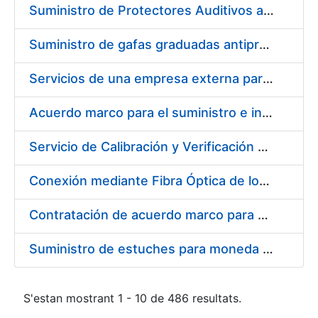
Suministro de Protectores Auditivos a medida para las personas trabajadoras de los Centros de Trabajo de Madrid y Burgos
Suministro de gafas graduadas antiproyecciones para los trabajadores de la FNMT-RCM en los centros de trabajo de Madrid y Burgos
Servicios de una empresa externa para el asesoramiento y resolución de los recursos de alzada que se presentan relacionados con procesos de selección para la FNMT-RCM
Acuerdo marco para el suministro e instalación de persianas, estores y otros complementos
Servicio de Calibración y Verificación Externa de los Equipos de Medición del Servicio de Prevención de la FNMT-RCM
Conexión mediante Fibra Óptica de los Centros de Proceso de Datos (CPDs) de las sedes de la FNMT-RCM de Burgos y Madrid
Contratación de acuerdo marco para el Suministro de Material de Electricidad para la Fábrica Nacional de Moneda y Timbre-Real Casa de la Moneda en su centro de trabajo de Burgos
Suministro de estuches para moneda de 30 €
S'estan mostrant 1 - 10 de 486 resultats.