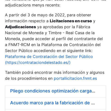
adjudicacions menys recents:
Mostra/Amaga
A partir del 3 de mayo de 2022, para obtener
información respecto a
Licitaciones en curso
y
Mostra/Amaga
Adjudicaciones
ya aprobadas por la Fábrica
Mostra/Amaga
Nacional de Moneda y Timbre - Real Casa de la
Moneda, puede acceder al perfil del contratante del
a FNMT-RCM en la Plataforma de Contratación del
Sector Público accediendo en el siguiente link:
Plataforma de Contratación del Sector Público
(https://contrataciondelestado.es/)
También podrá encontrar más información y algunos
de los procedimientos en
portallicitacion.fnmt.es
Pliego condiciones optimización cargas compras firmado
Mostra/Amaga
Acuerdo marco para la fabricación de piezas